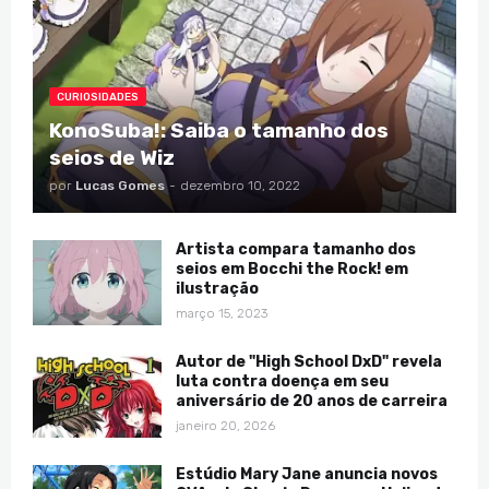
CURIOSIDADES
KonoSuba!: Saiba o tamanho dos
seios de Wiz
por
Lucas Gomes
-
dezembro 10, 2022
Artista compara tamanho dos
seios em Bocchi the Rock! em
ilustração
março 15, 2023
Autor de "High School DxD" revela
luta contra doença em seu
aniversário de 20 anos de carreira
janeiro 20, 2026
Estúdio Mary Jane anuncia novos