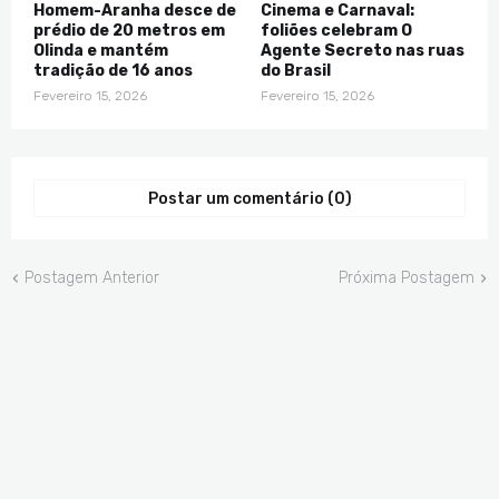
Homem-Aranha desce de
Cinema e Carnaval:
prédio de 20 metros em
foliões celebram O
Olinda e mantém
Agente Secreto nas ruas
tradição de 16 anos
do Brasil
Fevereiro 15, 2026
Fevereiro 15, 2026
Postar um comentário (0)
Postagem Anterior
Próxima Postagem