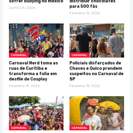
sofrer bullying no méxico
distribuir chocolates
para 500 fãs
Junho 26, 2026
Fevereiro 15, 2026
CARNAVAL
CARNAVAL
Carnaval Nerd toma as
Policiais disfarçados de
ruas de Curitiba e
Chaves e Quico prendem
transforma a folia em
suspeitos no Carnaval de
desfile de Cosplay
SP
Fevereiro 14, 2026
Fevereiro 15, 2026
CARNAVAL
CARNAVAL