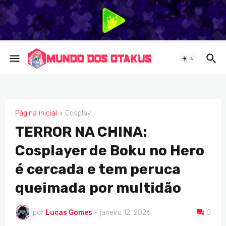
Página inicial
Cosplay
COSPLAY
TERROR NA CHINA:
Cosplayer de Boku no Hero
é cercada e tem peruca
queimada por multidão
por
Lucas Gomes
-
janeiro 12, 2026
0