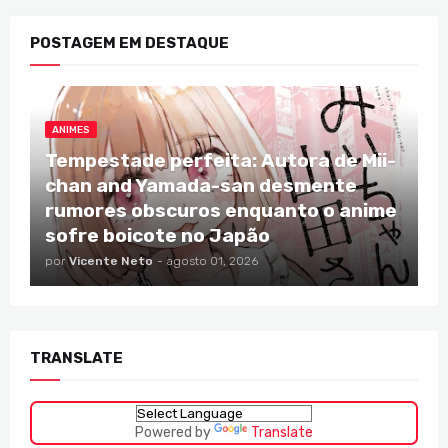
POSTAGEM EM DESTAQUE
ANIMES
Tempestade perfeita: Autora de Mii-
chan and Yamada-san desmente
rumores obscuros enquanto o anime
sofre boicote no Japão
por
Vicente Neto
-
agosto 01, 2026
TRANSLATE
Powered by
Translate