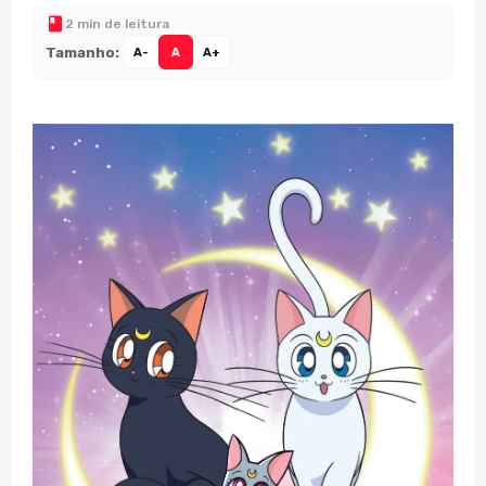
2 min de leitura
Tamanho:
A-
A
A+