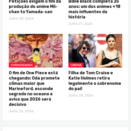
Petições exigem o fim da
Bible Black completa 25
produção do anime Mii-
anos: um dos animes +18
chan to Yamada-san
mais influentes da
história
Julho 28, 2026
Julho 27, 2026
CURIOSIDADES
CINEMA
O fim de One Piece está
Filha de Tom Cruise e
chegando: Oda promete
Katie Holmes retira
clímax maior que
legalmente o sobrenome
Marineford, esconde
do pai!
segredo no oceano e
Julho 28, 2026
avisa que 2026 será
decisivo
Julho 26, 2026