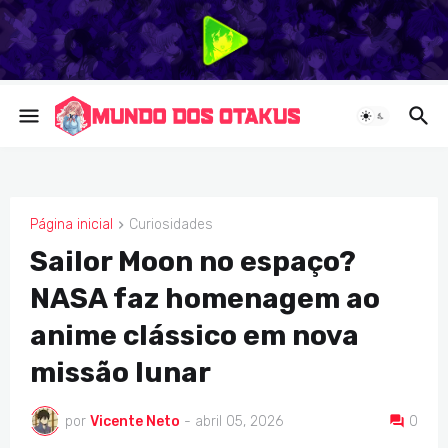
Página inicial
Curiosidades
CURIOSIDADES
Sailor Moon no espaço?
NASA faz homenagem ao
anime clássico em nova
missão lunar
por
Vicente Neto
-
abril 05, 2026
0