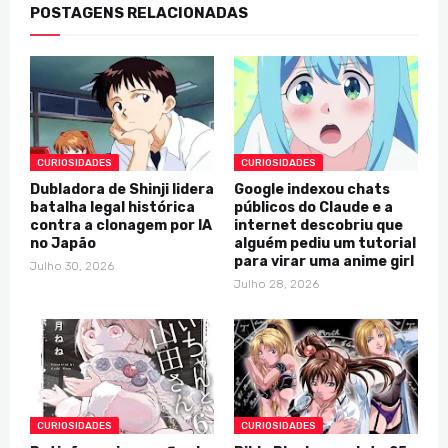
POSTAGENS RELACIONADAS
CURIOSIDADES
CURIOSIDADES
Dubladora de Shinji lidera
Google indexou chats
batalha legal histórica
públicos do Claude e a
contra a clonagem por IA
internet descobriu que
no Japão
alguém pediu um tutorial
para virar uma anime girl
Julho 30, 2026
Julho 28, 2026
CURIOSIDADES
CURIOSIDADES