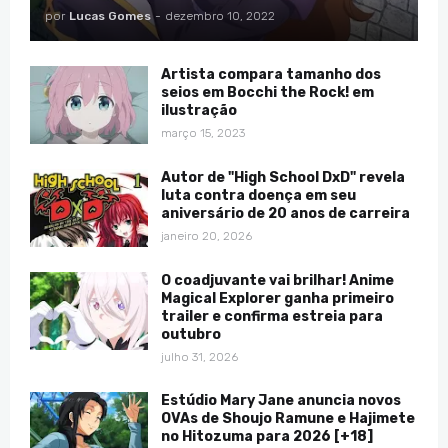
por
Lucas Gomes
-
dezembro 10, 2022
Artista compara tamanho dos
seios em Bocchi the Rock! em
ilustração
março 15, 2023
Autor de "High School DxD" revela
luta contra doença em seu
aniversário de 20 anos de carreira
janeiro 20, 2026
O coadjuvante vai brilhar! Anime
Magical Explorer ganha primeiro
trailer e confirma estreia para
outubro
julho 31, 2026
Estúdio Mary Jane anuncia novos
OVAs de Shoujo Ramune e Hajimete
no Hitozuma para 2026 [+18]