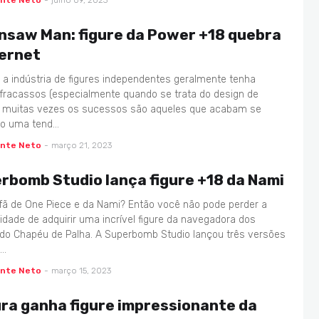
ente Neto
-
julho 09, 2023
nsaw Man: figure da Power +18 quebra
ternet
a indústria de figures independentes geralmente tenha
fracassos (especialmente quando se trata do design de
, muitas vezes os sucessos são aqueles que acabam se
do uma tend…
ente Neto
-
março 21, 2023
rbomb Studio lança figure +18 da Nami
fã de One Piece e da Nami? Então você não pode perder a
idade de adquirir uma incrível figure da navegadora dos
 do Chapéu de Palha. A Superbomb Studio lançou três versões
m…
ente Neto
-
março 15, 2023
ra ganha figure impressionante da