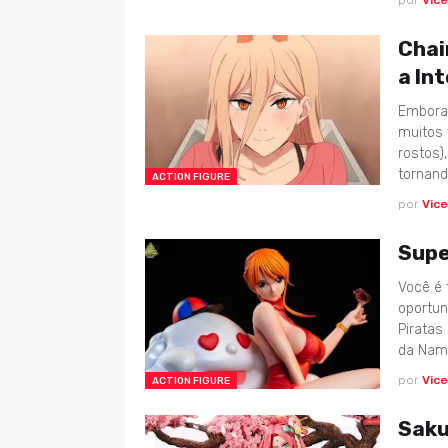
por
Vic
Chai
a In
Embora 
muitos 
rostos)
tornan
ACTION FIGURE
por
Vic
Supe
Você é 
oportun
Piratas
da Na
por
Vic
ACTION FIGURE
Saku