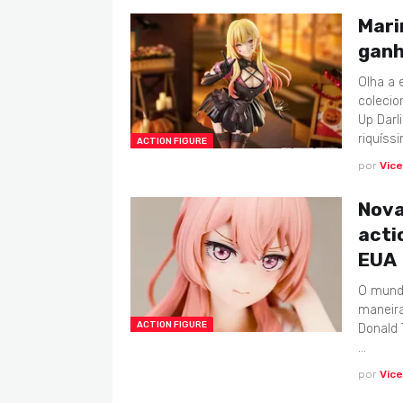
Mari
ganh
Olha a 
colecio
Up Darl
riquíss
ACTION FIGURE
por
Vic
Nova
acti
EUA
O mundo
maneira
ACTION FIGURE
Donald 
…
por
Vic