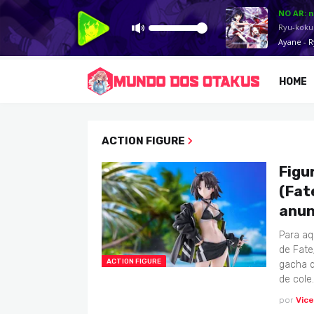
HOME
ACTION FIGURE
Figu
(Fat
anun
Para aq
de Fat
ACTION FIGURE
gacha 
de cole
por
Vic