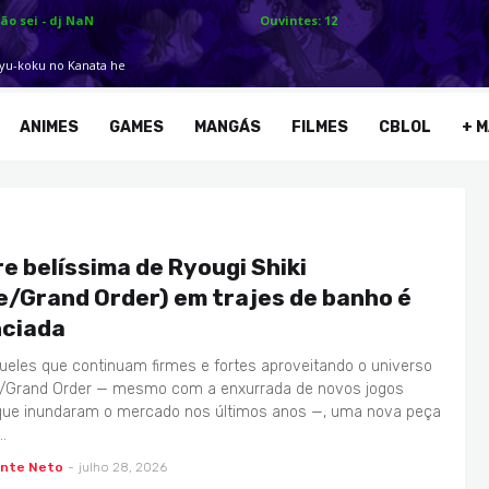
ANIMES
GAMES
MANGÁS
FILMES
CBLOL
+ M
re belíssima de Ryougi Shiki
e/Grand Order) em trajes de banho é
ciada
ueles que continuam firmes e fortes aproveitando o universo
e/Grand Order — mesmo com a enxurrada de novos jogos
que inundaram o mercado nos últimos anos —, uma nova peça
…
ente Neto
-
julho 28, 2026