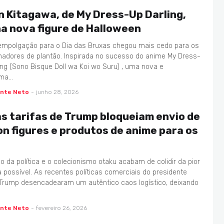
n Kitagawa, de My Dress-Up Darling,
a nova figure de Halloween
empolgação para o Dia das Bruxas chegou mais cedo para os
nadores de plantão. Inspirada no sucesso do anime My Dress-
ing (Sono Bisque Doll wa Koi wo Suru) , uma nova e
ima…
ente Neto
-
junho 28, 2026
s tarifas de Trump bloqueiam envio de
on figures e produtos de anime para os
 da política e o colecionismo otaku acabam de colidir da pior
 possível. As recentes políticas comerciais do presidente
Trump desencadearam um autêntico caos logístico, deixando
ente Neto
-
fevereiro 26, 2026