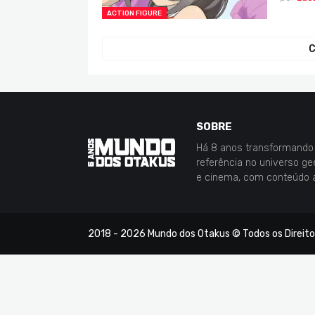
ACTION FIGURE
C
SOBRE
Há 8 anos transformando 
referência no universo g
e cinema, com conteúdo 
2018 -
2026
Mundo dos Otakus
© Todos os Direit