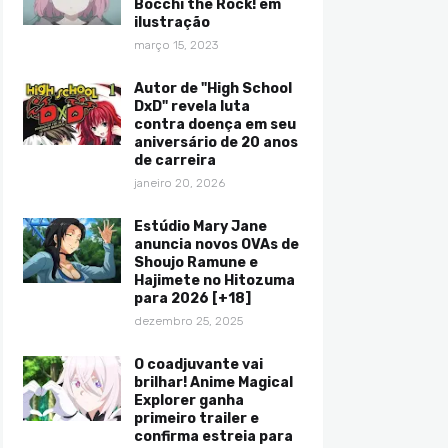
Bocchi the Rock! em
ilustração
março 15, 2023
Autor de "High School
DxD" revela luta
contra doença em seu
aniversário de 20 anos
de carreira
janeiro 20, 2026
Estúdio Mary Jane
anuncia novos OVAs de
Shoujo Ramune e
Hajimete no Hitozuma
para 2026 [+18]
dezembro 25, 2025
O coadjuvante vai
brilhar! Anime Magical
Explorer ganha
primeiro trailer e
confirma estreia para