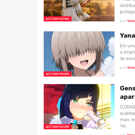
distrib
protago
ACTION FIGURE
por
Vic
Yana
Em uma 
a empre
de esca
por
Vic
ACTION FIGURE
Gens
apar
O DRAGO
qualida
mais re
Yel…
ACTION FIGURE