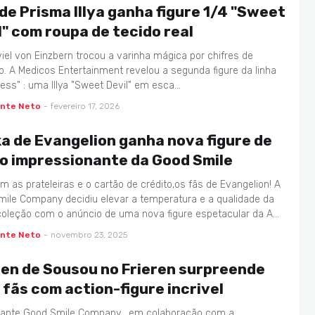
a de Prisma Illya ganha figure 1/4 "Sweet
l" com roupa de tecido real
sviel von Einzbern trocou a varinha mágica por chifres de
. A Medicos Entertainment revelou a segunda figure da linha
ss" : uma Illya "Sweet Devil" em esca…
ente Neto
-
fevereiro 17, 2026
a de Evangelion ganha nova figure de
o impressionante da Good Smile
m as prateleiras e o cartão de crédito,os fãs de Evangelion! A
ile Company decidiu elevar a temperatura e a qualidade da
oleção com o anúncio de uma nova figure espetacular da A…
ente Neto
-
novembro 23, 2025
ren de Sousou no Frieren surpreende
 fãs com action-figure incrivel
cante Good Smile Company , em colaboração com a