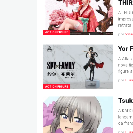
THIR
A THIRD
impress
retrata
ACTION FIGURE
por
Vic
Yor 
A Atlas
nova fi
figure 
por
Luc
ACTION FIGURE
Tsuk
A KADO
lançame
da fran
por
Luc