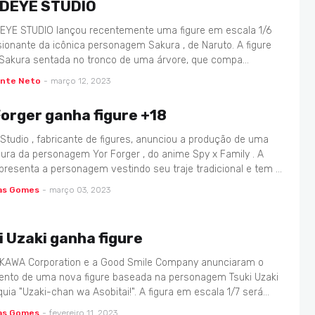
DEYE STUDIO
EYE STUDIO lançou recentemente uma figure em escala 1/6
ionante da icônica personagem Sakura , de Naruto. A figure
 Sakura sentada no tronco de uma árvore, que compa…
ente Neto
-
março 12, 2023
Forger ganha figure +18
 Studio , fabricante de figures, anunciou a produção de uma
gura da personagem Yor Forger , do anime Spy x Family . A
apresenta a personagem vestindo seu traje tradicional e tem …
as Gomes
-
março 03, 2023
i Uzaki ganha figure
KAWA Corporation e a Good Smile Company anunciaram o
nto de uma nova figure baseada na personagem Tsuki Uzaki
quia "Uzaki-chan wa Asobitai!". A figura em escala 1/7 será…
as Gomes
-
fevereiro 11, 2023