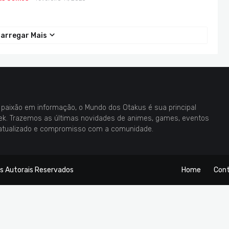
arregar Mais
paixão em informação, o Mundo dos Otakus é sua principal
eek. Trazemos as últimas novidades de animes, games, eventos
atualizado e compromisso com a comunidade.
os Autorais Reservados
Home
Con