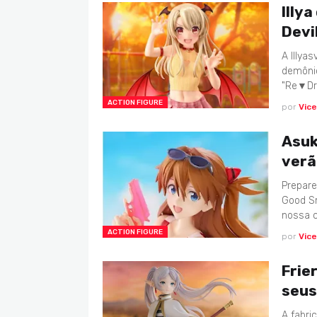
Illy
Devi
A Illya
demônio
"Re▼Dre
ACTION FIGURE
por
Vic
Asuk
verã
Prepare
Good Sm
nossa c
ACTION FIGURE
por
Vic
Frie
seus
A fabri