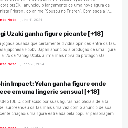
uidora orzGK , anunciou o lançamento de uma nova figura da
nista Frieren , do anime "Sousou no Frieren". Com escala 1/…
ente Neto
-
julho 11, 2024
gi Uzaki ganha figure picante [+18]
jogada ousada que certamente dividirá opiniões entre os fãs,
sa japonesa Hobby Japan anunciou a produção de uma figure
la 1/6 de Yanagi Uzaki, a irmã mais nova da protagonista …
ente Neto
-
junho 25, 2024
hin Impact: Yelan ganha figure onde
ece em uma lingerie sensual [+18]
N STUDIO, conhecido por suas figuras não oficiais de alta
de, surpreendeu os fãs mais uma vez com o anúncio de sua
cente criação: uma figure estrelada pela popular personagem