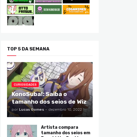
TOP 5 DA SEMANA
CURIOSIDADES
KonoSuba!: Saiba o
tamanho dos seios de Wiz
por
Lucas Gomes
-
dezembro 10, 2022
Artista compara
tamanho dos seios em