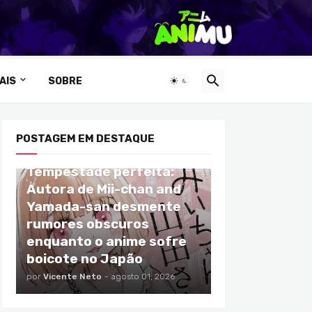
AIS
SOBRE
POSTAGEM EM DESTAQUE
ANIMES
Tempestade perfeita:
Autora de Mii-chan and
Yamada-san desmente
rumores obscuros
enquanto o anime sofre
boicote no Japão
por
Vicente Neto
-
agosto 01, 2026