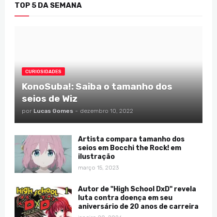
TOP 5 DA SEMANA
CURIOSIDADES
KonoSuba!: Saiba o tamanho dos
seios de Wiz
por
Lucas Gomes
-
dezembro 10, 2022
Artista compara tamanho dos
seios em Bocchi the Rock! em
ilustração
março 15, 2023
Autor de "High School DxD" revela
luta contra doença em seu
aniversário de 20 anos de carreira