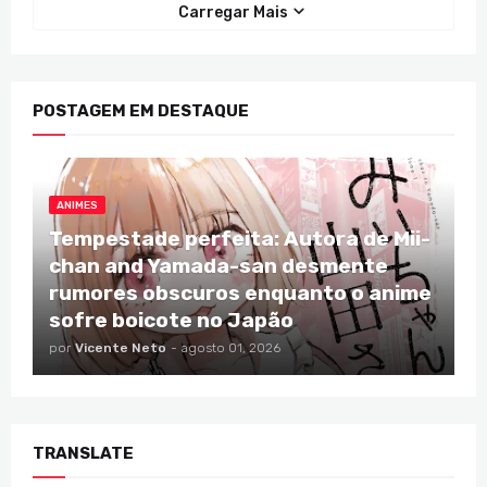
Carregar Mais
POSTAGEM EM DESTAQUE
ANIMES
Tempestade perfeita: Autora de Mii-
chan and Yamada-san desmente
rumores obscuros enquanto o anime
sofre boicote no Japão
por
Vicente Neto
-
agosto 01, 2026
TRANSLATE