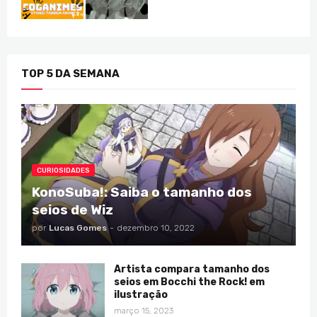
TOP 5 DA SEMANA
CURIOSIDADES
KonoSuba!: Saiba o tamanho dos
seios de Wiz
por
Lucas Gomes
-
dezembro 10, 2022
Artista compara tamanho dos
seios em Bocchi the Rock! em
ilustração
março 15, 2023