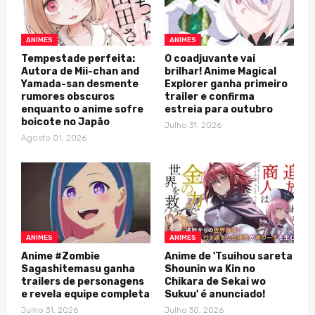
ANIMES
ANIMES
Tempestade perfeita:
O coadjuvante vai
Autora de Mii-chan and
brilhar! Anime Magical
Yamada-san desmente
Explorer ganha primeiro
rumores obscuros
trailer e confirma
enquanto o anime sofre
estreia para outubro
boicote no Japão
Julho 31, 2026
Agosto 01, 2026
ANIMES
ANIMES
Anime #Zombie
Anime de 'Tsuihou sareta
Sagashitemasu ganha
Shounin wa Kin no
trailers de personagens
Chikara de Sekai wo
e revela equipe completa
Sukuu' é anunciado!
Julho 31, 2026
Julho 30, 2026