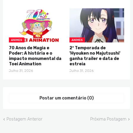
ANIMES
ANIMES
70 Anos de Magia e
2ª Temporada de
Poder: A história e o
'Hyouken no Majutsushi'
impacto monumental da
ganha trailer e data de
Toei Animation
estreia
Julho 31, 2026
Julho 31, 2026
Postar um comentário (0)
Postagem Anterior
Próxima Postagem