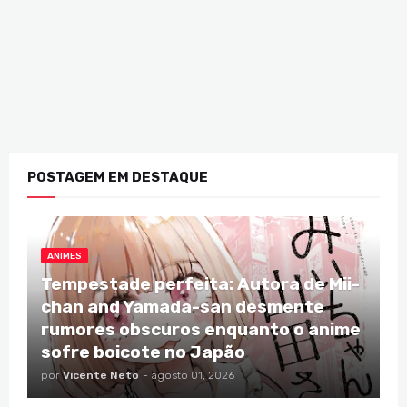
POSTAGEM EM DESTAQUE
ANIMES
Tempestade perfeita: Autora de Mii-
chan and Yamada-san desmente
rumores obscuros enquanto o anime
sofre boicote no Japão
por
Vicente Neto
-
agosto 01, 2026