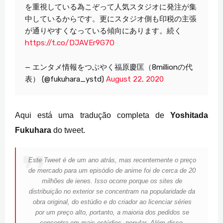
を重視している為こぞって人気スタジオに発注が集
中しているからです。更にスタジオ側も印税の主張
が通りやすくなっている傾向にあります。続く
https://t.co/DJAVEr9G7O
— エンタメ情報をつぶやく福原慶匡（8millionの代
表） (@fukuhara_ystd)
August 22, 2020
Aqui está uma tradução completa de
Yoshitada
Fukuhara
do tweet.
Este Tweet é de um ano atrás, mas recentemente o preço
de mercado para um episódio de anime foi de cerca de 20
milhões de ienes.
Isso ocorre porque os sites de
distribuição no exterior se concentram na popularidade da
obra original, do estúdio e do criador ao licenciar séries
por um preço alto, portanto, a maioria dos pedidos se
concentra em mais estúdios. popular.
Além disso,