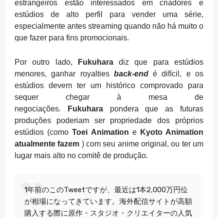
estrangeiros estão interessados ​​em criadores e
estúdios de alto perfil para vender uma série,
especialmente antes streaming quando não há muito o
que fazer para fins promocionais.
Por outro lado,
Fukuhara
diz que para estúdios
menores, ganhar royalties
back-end
é difícil, e os
estúdios devem ter um histórico comprovado para
sequer chegar à mesa de
negociações.
Fukuhara
pondera que as futuras
produções poderiam ser propriedade dos próprios
estúdios (como
Toei Animation
e
Kyoto Animation
atualmente fazem
) com seu anime original, ou ter um
lugar mais alto no comitê de produção.
1年前のこのTweetですが、最近は1本2,000万円位
が相場になってきています。海外配信サイトが高額
購入する際に原作・スタジオ・クリエイターの人気