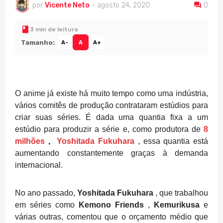
por
Vicente Neto
-
agosto 24, 2020
0
3 min de leitura
Tamanho:
A-
A
A+
O anime já existe há muito tempo como uma indústria,
vários comitês de produção contrataram estúdios para
criar suas séries.
É dada uma quantia fixa a um
estúdio para produzir a série e, como produtora de
8
milhões
,
Yoshitada Fukuhara
, essa quantia está
aumentando constantemente graças à demanda
internacional.
No ano passado,
Yoshitada Fukuhara
, que trabalhou
em séries como
Kemono Friends
,
Kemurikusa
e
várias outras, comentou que o orçamento médio que