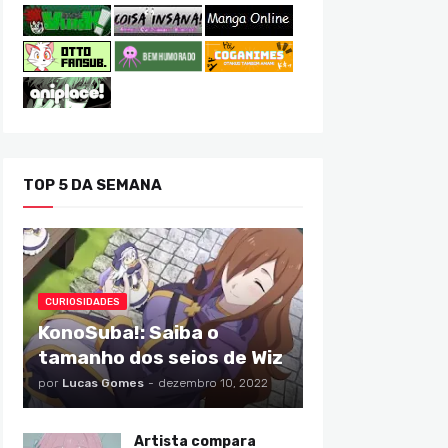
TOP 5 DA SEMANA
CURIOSIDADES
KonoSuba!: Saiba o
tamanho dos seios de Wiz
por
Lucas Gomes
-
dezembro 10, 2022
Artista compara