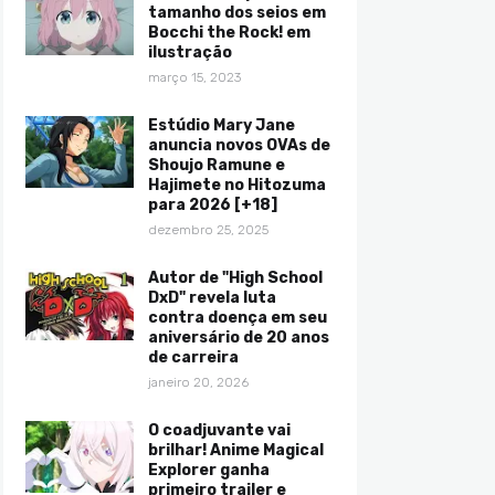
tamanho dos seios em
Bocchi the Rock! em
ilustração
março 15, 2023
Estúdio Mary Jane
anuncia novos OVAs de
Shoujo Ramune e
Hajimete no Hitozuma
para 2026 [+18]
dezembro 25, 2025
Autor de "High School
DxD" revela luta
contra doença em seu
aniversário de 20 anos
de carreira
janeiro 20, 2026
O coadjuvante vai
brilhar! Anime Magical
Explorer ganha
primeiro trailer e