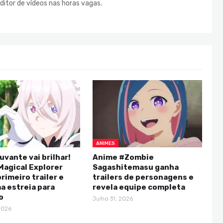
ditor de vídeos nas horas vagas.
ANIMES
uvante vai brilhar!
Anime #Zombie
Magical Explorer
Sagashitemasu ganha
rimeiro trailer e
trailers de personagens e
a estreia para
revela equipe completa
o
Julho 31, 2026
2026