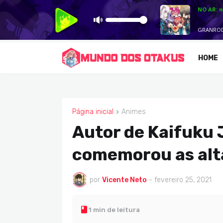
HOME
Página inicial
Animes
ANIMES
Autor de Kaifuku 
comemorou as alt
por
Vicente Neto
-
fevereiro 25, 2021
1 min de leitura