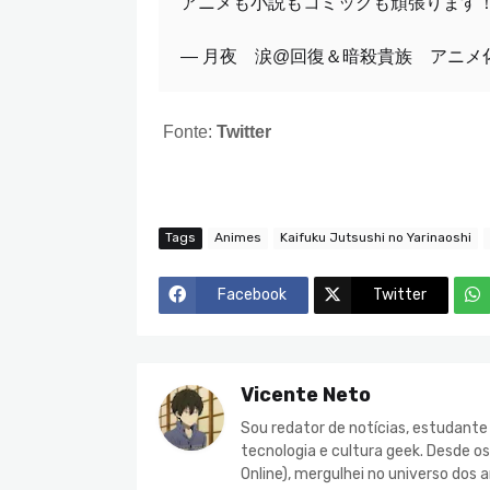
アニメも小説もコミックも頑張ります
— 月夜 涙@回復＆暗殺貴族 アニメ化決定！ 
Fonte:
Twitter
Tags
Animes
Kaifuku Jutsushi no Yarinaoshi
Facebook
Twitter
Vicente Neto
Sou redator de notícias, estudant
tecnologia e cultura geek. Desde o
Online), mergulhei no universo do