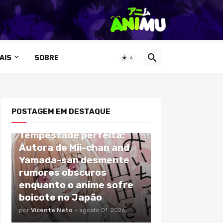
AIS
SOBRE
POSTAGEM EM DESTAQUE
ANIMES
Tempestade perfeita:
Autora de Mii-chan and
Yamada-san desmente
rumores obscuros
enquanto o anime sofre
boicote no Japão
por
Vicente Neto
-
agosto 01, 2026