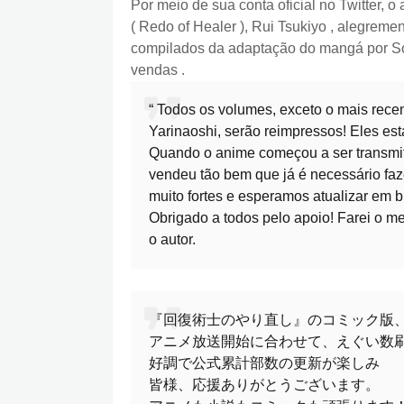
Por meio de sua conta oficial no Twitter, 
( Redo of Healer ), Rui Tsukiyo , alegreme
compilados da adaptação do mangá por Sou
vendas .
“ Todos os volumes, exceto o mais rece
Yarinaoshi, serão reimpressos! Eles e
Quando o anime começou a ser transmit
vendeu tão bem que já é necessário faz
muito fortes e esperamos atualizar em 
Obrigado a todos pelo apoio! Farei o 
o autor.
『回復術士のやり直し』のコミック版
アニメ放送開始に合わせて、えぐい数
好調で公式累計部数の更新が楽しみ
皆様、応援ありがとうございます。