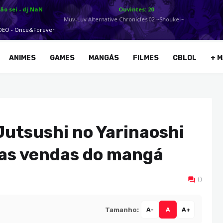
ANIMES
GAMES
MANGÁS
FILMES
CBLOL
+ M
Jutsushi no Yarinaoshi
as vendas do mangá
0
Tamanho:
A-
A
A+