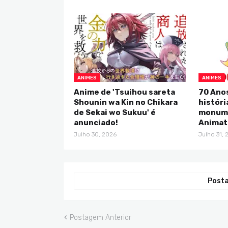
ANIMES
ANIMES
Anime de 'Tsuihou sareta
70 Anos
Shounin wa Kin no Chikara
históri
de Sekai wo Sukuu' é
monume
anunciado!
Animat
Julho 30, 2026
Julho 31, 
Posta
Postagem Anterior