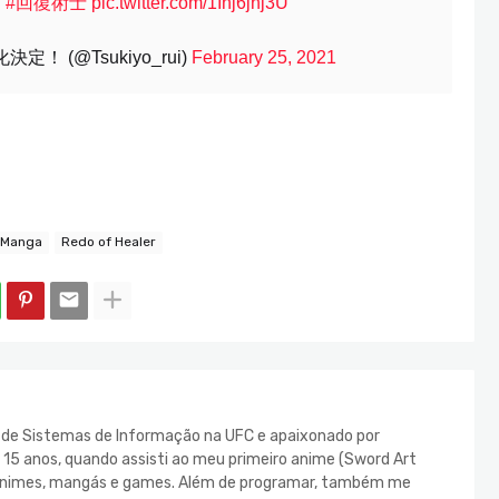
！
#回復術士
pic.twitter.com/1Ihj6jnj3U
(@Tsukiyo_rui)
February 25, 2021
Manga
Redo of Healer
e de Sistemas de Informação na UFC e apaixonado por
s 15 anos, quando assisti ao meu primeiro anime (Sword Art
s animes, mangás e games. Além de programar, também me