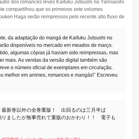
o autor dos romances leves Kaifuku Jutsushi no Yarinaoshi
nte compartilhou que os primeiros sete volumes
ken Haga serão reimpressos pelo recente alto fluxo de
nte, da adaptação do mangá de Kaifuku Jutsushi no
starão disponíveis no mercado em meados de março.
ido, algumas cópias já haviam sido reimpressas, mas
er mais. As vendas da versão digital também são
breve o número oficial de exemplares em circulação.
meu melhor em animes, romances e mangás!" Escreveu
、最新巻以外の全巻重版！ 出回るのは三月半ば
刷りましたが無事売れて重版のおかわり！！ 電子も