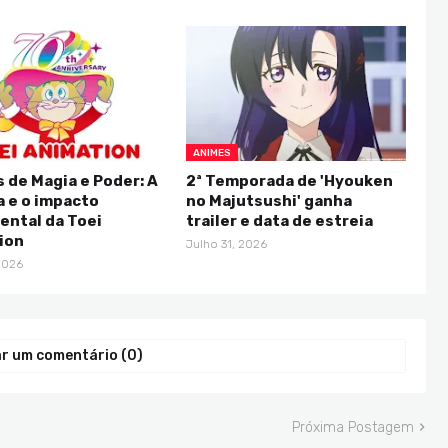
ANIMES
 de Magia e Poder: A
2ª Temporada de 'Hyouken
a e o impacto
no Majutsushi' ganha
ntal da Toei
trailer e data de estreia
ion
Julho 31, 2026
2026
r um comentário (0)
Próxima Postagem