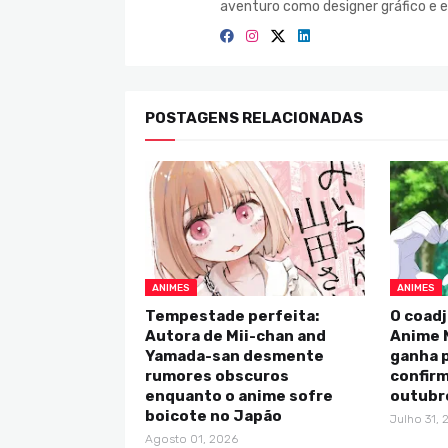
aventuro como designer gráfico e e
POSTAGENS RELACIONADAS
ANIMES
ANIMES
Tempestade perfeita:
O coadj
Autora de Mii-chan and
Anime 
Yamada-san desmente
ganha p
rumores obscuros
confirm
enquanto o anime sofre
outubr
boicote no Japão
Julho 31, 
Agosto 01, 2026