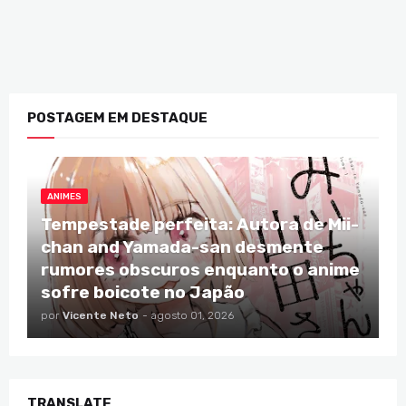
POSTAGEM EM DESTAQUE
ANIMES
Tempestade perfeita: Autora de Mii-
chan and Yamada-san desmente
rumores obscuros enquanto o anime
sofre boicote no Japão
por
Vicente Neto
-
agosto 01, 2026
TRANSLATE