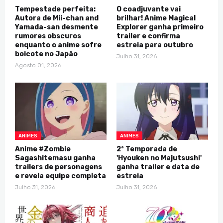
Tempestade perfeita:
O coadjuvante vai
Autora de Mii-chan and
brilhar! Anime Magical
Yamada-san desmente
Explorer ganha primeiro
rumores obscuros
trailer e confirma
enquanto o anime sofre
estreia para outubro
boicote no Japão
Julho 31, 2026
Agosto 01, 2026
ANIMES
ANIMES
Anime #Zombie
2ª Temporada de
Sagashitemasu ganha
'Hyouken no Majutsushi'
trailers de personagens
ganha trailer e data de
e revela equipe completa
estreia
Julho 31, 2026
Julho 31, 2026