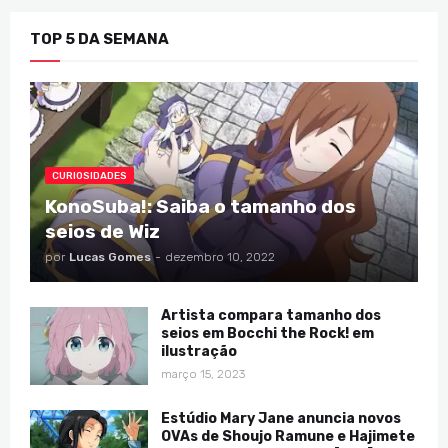
TOP 5 DA SEMANA
CURIOSIDADES
KonoSuba!: Saiba o tamanho dos
seios de Wiz
por
Lucas Gomes
-
dezembro 10, 2022
Artista compara tamanho dos
seios em Bocchi the Rock! em
ilustração
março 15, 2023
Estúdio Mary Jane anuncia novos
OVAs de Shoujo Ramune e Hajimete