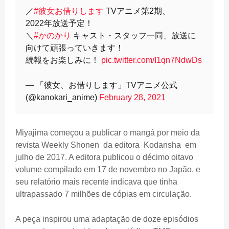
／
#彼女お借りします
TVアニメ第2期、
2022年放送予定！
＼
#かのかり
キャスト・スタッフ一同、放送に
向けて頑張っていきます！
続報をお楽しみに！
pic.twitter.com/I1qn7NdwDs
— 「彼女、お借りします」TVアニメ公式
(@kanokari_anime)
February 28, 2021
Miyajima começou a publicar o mangá por meio da
revista Weekly Shonen da editora Kodansha em
julho de 2017. A editora publicou o décimo oitavo
volume compilado em 17 de novembro no Japão, e
seu relatório mais recente indicava que tinha
ultrapassado 7 milhões de cópias em circulação.
A peça inspirou uma adaptação de doze episódios