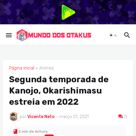
Página inicial
Animes
ANIMES
Segunda temporada de
Kanojo, Okarishimasu
estreia em 2022
por
Vicente Neto
-
março 01, 2021
0
2 min de leitura