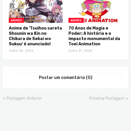
ANIMES
ANIMES
Anime de 'Tsuihou sareta
70 Anos de Magia e
Shounin wa Kin no
Poder: A história e o
Chikara de Sekai wo
impacto monumental da
Sukuu' é anunciado!
Toei Animation
Julho 30, 2026
Julho 31, 2026
Postar um comentário (0)
Postagem Anterior
Próxima Postagem