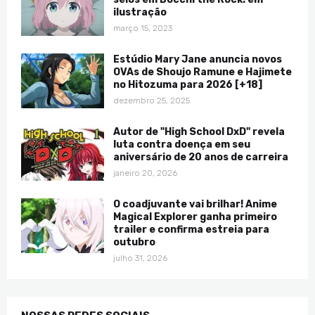
ilustração
março 15, 2023
Estúdio Mary Jane anuncia novos
OVAs de Shoujo Ramune e Hajimete
no Hitozuma para 2026 [+18]
dezembro 25, 2025
Autor de "High School DxD" revela
luta contra doença em seu
aniversário de 20 anos de carreira
janeiro 20, 2026
O coadjuvante vai brilhar! Anime
Magical Explorer ganha primeiro
trailer e confirma estreia para
outubro
julho 31, 2026