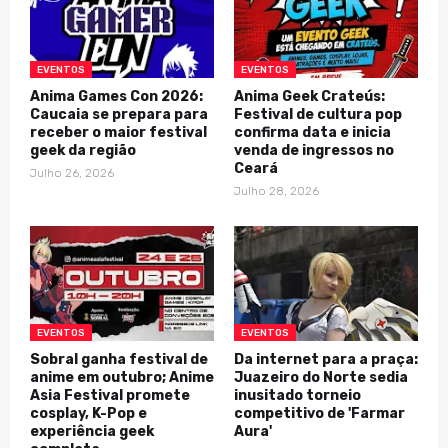
EVENTOS
EVENTOS
Anima Games Con 2026:
Anima Geek Crateús:
Caucaia se prepara para
Festival de cultura pop
receber o maior festival
confirma data e inicia
geek da região
venda de ingressos no
Ceará
Julho 26, 2026
Julho 28, 2026
EVENTOS
EVENTOS
Sobral ganha festival de
Da internet para a praça:
anime em outubro; Anime
Juazeiro do Norte sedia
Asia Festival promete
inusitado torneio
cosplay, K-Pop e
competitivo de 'Farmar
experiência geek
Aura'