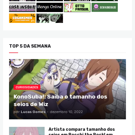
TOP 5 DA SEMANA
CURIOSIDADES
KonoSuba!: Saiba o tamanho dos
seios de Wiz
por
Lucas Gomes
-
dezembro 10, 2022
Artista compara tamanho dos
seios em Bocchi the Rock! em