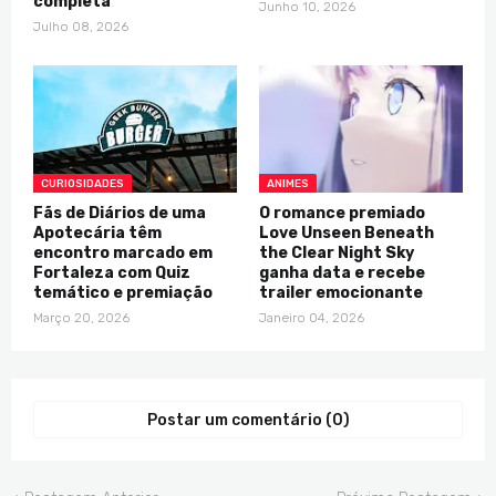
completa
Junho 10, 2026
Julho 08, 2026
CURIOSIDADES
ANIMES
Fãs de Diários de uma
O romance premiado
Apotecária têm
Love Unseen Beneath
encontro marcado em
the Clear Night Sky
Fortaleza com Quiz
ganha data e recebe
temático e premiação
trailer emocionante
Março 20, 2026
Janeiro 04, 2026
Postar um comentário (0)