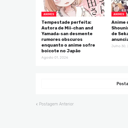
ANIMES
ANIMES
Tempestade perfeita:
Anime d
Autora de Mii-chan and
Shounin
Yamada-san desmente
de Seka
rumores obscuros
anunci
enquanto o anime sofre
Julho 30,
boicote no Japão
Agosto 01, 2026
Posta
Postagem Anterior