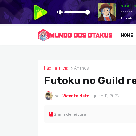
HOME
Página inicial
Animes
ANIMES
Futoku no Guild re
por
Vicente Neto
-
julho 11, 2022
2 min de leitura