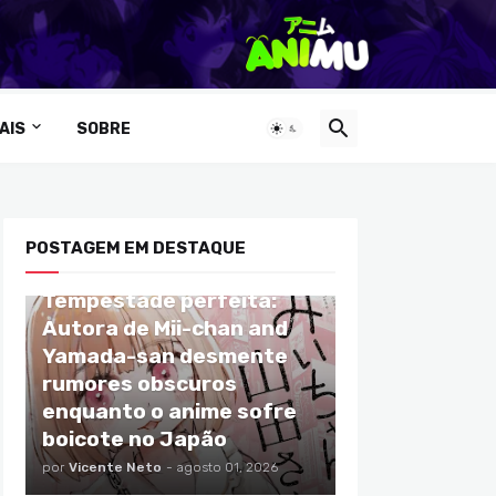
AIS
SOBRE
POSTAGEM EM DESTAQUE
ANIMES
Tempestade perfeita:
Autora de Mii-chan and
Yamada-san desmente
rumores obscuros
enquanto o anime sofre
boicote no Japão
por
Vicente Neto
-
agosto 01, 2026