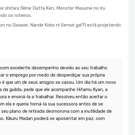
ei shitara Slime Datta Ken, Monster Musume no Iru
ndo os roteiros.
kon no Qwaser, Nande Koko ni Sensei ga!?) está projetando
 com excelente desempenho devido ao seu trabalho
eixar o emprego por medo de desperdiçar sua própria
ão é que um de seus amigos se casou. Um dia há um novo
ta da guilda, pede que ele acompanhe Hitamu Kyan, a
ura e ensiná-la a trabalhar. Resolveu então aceitar o
om ela e queria torná-la sua sucessora antes de se
seu plano de retirada desmorona com a inutilidade de
ão, Kikuru Madan poderá se aposentar em paz, com