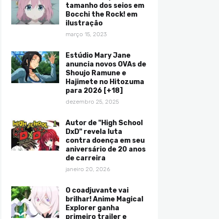
tamanho dos seios em
Bocchi the Rock! em
ilustração
março 15, 2023
Estúdio Mary Jane
anuncia novos OVAs de
Shoujo Ramune e
Hajimete no Hitozuma
para 2026 [+18]
dezembro 25, 2025
Autor de "High School
DxD" revela luta
contra doença em seu
aniversário de 20 anos
de carreira
janeiro 20, 2026
O coadjuvante vai
brilhar! Anime Magical
Explorer ganha
primeiro trailer e