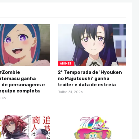
ANIMES
#Zombie
2ª Temporada de 'Hyouken
itemasu ganha
no Majutsushi' ganha
s de personagens e
trailer e data de estreia
 equipe completa
Julho 31, 2026
2026