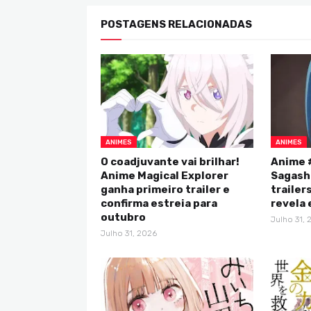
POSTAGENS RELACIONADAS
ANIMES
ANIMES
O coadjuvante vai brilhar!
Anime 
Anime Magical Explorer
Sagash
ganha primeiro trailer e
trailer
confirma estreia para
revela
outubro
Julho 31, 
Julho 31, 2026