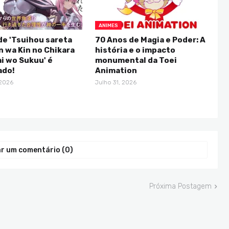
ANIMES
e 'Tsuihou sareta
70 Anos de Magia e Poder: A
 wa Kin no Chikara
história e o impacto
i wo Sukuu' é
monumental da Toei
ado!
Animation
 2026
Julho 31, 2026
r um comentário (0)
Próxima Postagem