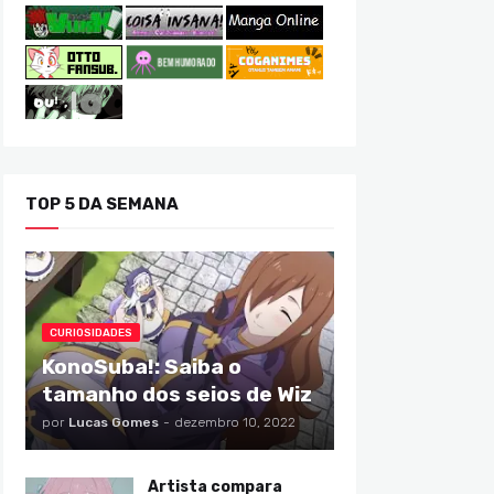
TOP 5 DA SEMANA
CURIOSIDADES
KonoSuba!: Saiba o
tamanho dos seios de Wiz
por
Lucas Gomes
-
dezembro 10, 2022
Artista compara