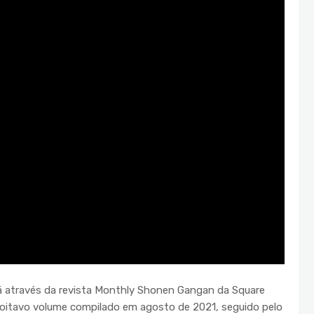
á através da revista Monthly Shonen Gangan da Square
o oitavo volume compilado em agosto de 2021, seguido pelo