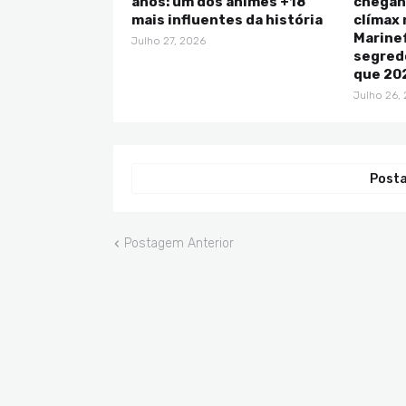
anos: um dos animes +18
chegan
mais influentes da história
clímax 
Marine
Julho 27, 2026
segredo
que 202
Julho 26,
Posta
Postagem Anterior