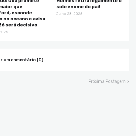
do: Oda promete
Holmes retira legalmente o
maior que
sobrenome do pai!
ford, esconde
Julho 28, 2026
 no oceano e avisa
6 será decisivo
 2026
r um comentário (0)
Próxima Postagem