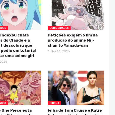
ADES
CURIOSIDADES
 indexou chats
Petições exigem o fim da
s do Claude e a
produção do anime Mii-
et descobriu que
chan to Yamada-san
pediu um tutorial
Julho 28, 2026
rar uma anime girl
 2026
ADES
CINEMA
e One Piece está
Filha de Tom Cruise e Katie