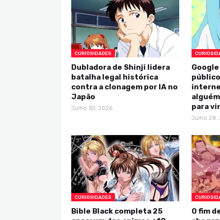
CURIOSIDADES
CURIOSID
Dubladora de Shinji lidera
Google
batalha legal histórica
público
contra a clonagem por IA no
intern
Japão
alguém 
para vi
Julho 30, 2026
Julho 28,
CURIOSIDADES
CURIOSID
Bible Black completa 25
O fim d