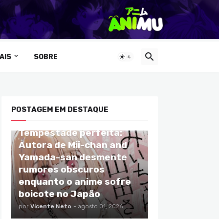
AIS
SOBRE
POSTAGEM EM DESTAQUE
ANIMES
Tempestade perfeita:
Autora de Mii-chan and
Yamada-san desmente
rumores obscuros
enquanto o anime sofre
boicote no Japão
por
Vicente Neto
-
agosto 01, 2026