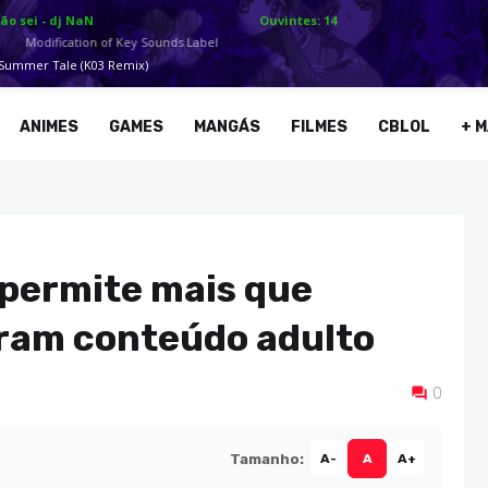
ANIMES
GAMES
MANGÁS
FILMES
CBLOL
+ M
 permite mais que
iram conteúdo adulto
0
Tamanho:
A-
A
A+