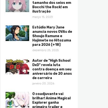
tamanho dos seios em
Bocchi the Rock! em
ilustração
março 15, 2023
Estúdio Mary Jane
anuncia novos OVAs de
Shoujo Ramune e
Hajimete no Hitozuma
para 2026 [+18]
dezembro 25, 2025
Autor de "High School
DxD" revela luta
contra doença em seu
aniversário de 20 anos
de carreira
janeiro 20, 2026
O coadjuvante vai
brilhar! Anime Magical
Explorer ganha
primeiro trailer e