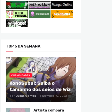
TOP 5 DA SEMANA
CURIOSIDADES
KonoSuba!: Saiba o
tamanho dos seios de Wiz
por
Lucas Gomes
-
dezembro 10, 2022
Artista compara