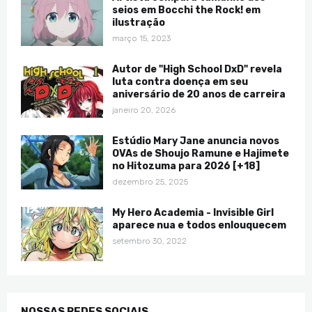
seios em Bocchi the Rock! em
ilustração
março 15, 2023
Autor de "High School DxD" revela
luta contra doença em seu
aniversário de 20 anos de carreira
janeiro 20, 2026
Estúdio Mary Jane anuncia novos
OVAs de Shoujo Ramune e Hajimete
no Hitozuma para 2026 [+18]
dezembro 25, 2025
My Hero Academia - Invisible Girl
aparece nua e todos enlouquecem
setembro 30, 2022
NOSSAS REDES SOCIAIS