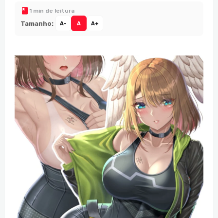
1 min de leitura
Tamanho:
A-
A
A+