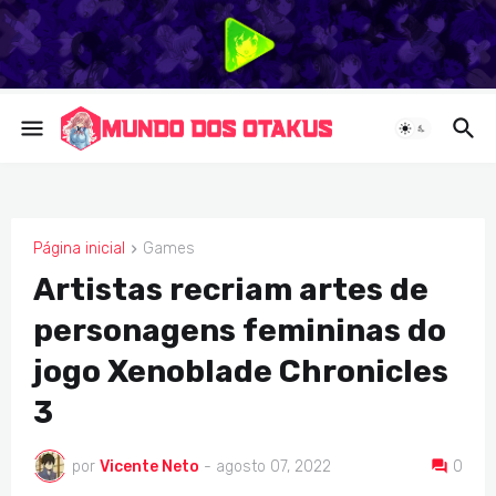
Página inicial
Games
GAMES
Artistas recriam artes de
personagens femininas do
jogo Xenoblade Chronicles
3
por
Vicente Neto
-
agosto 07, 2022
0