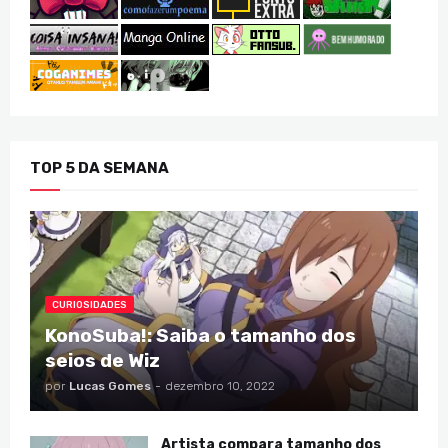
TOP 5 DA SEMANA
CURIOSIDADES
KonoSuba!: Saiba o tamanho dos
seios de Wiz
por
Lucas Gomes
-
dezembro 10, 2022
Artista compara tamanho dos