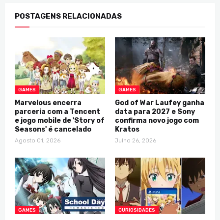
POSTAGENS RELACIONADAS
GAMES
GAMES
Marvelous encerra
God of War Laufey ganha
parceria com a Tencent
data para 2027 e Sony
e jogo mobile de 'Story of
confirma novo jogo com
Seasons' é cancelado
Kratos
Agosto 01, 2026
Julho 26, 2026
GAMES
CURIOSIDADES