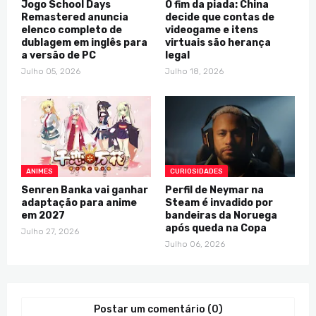
Jogo School Days
O fim da piada: China
Remastered anuncia
decide que contas de
elenco completo de
videogame e itens
dublagem em inglês para
virtuais são herança
a versão de PC
legal
Julho 05, 2026
Julho 18, 2026
ANIMES
CURIOSIDADES
Senren Banka vai ganhar
Perfil de Neymar na
adaptação para anime
Steam é invadido por
em 2027
bandeiras da Noruega
após queda na Copa
Julho 27, 2026
Julho 06, 2026
Postar um comentário (0)