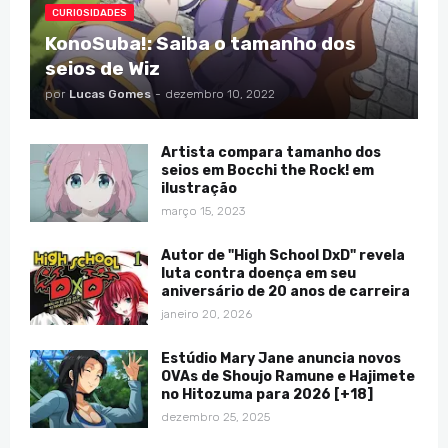
CURIOSIDADES
KonoSuba!: Saiba o tamanho dos
seios de Wiz
por
Lucas Gomes
-
dezembro 10, 2022
Artista compara tamanho dos
seios em Bocchi the Rock! em
ilustração
março 15, 2023
Autor de "High School DxD" revela
luta contra doença em seu
aniversário de 20 anos de carreira
janeiro 20, 2026
Estúdio Mary Jane anuncia novos
OVAs de Shoujo Ramune e Hajimete
no Hitozuma para 2026 [+18]
dezembro 25, 2025