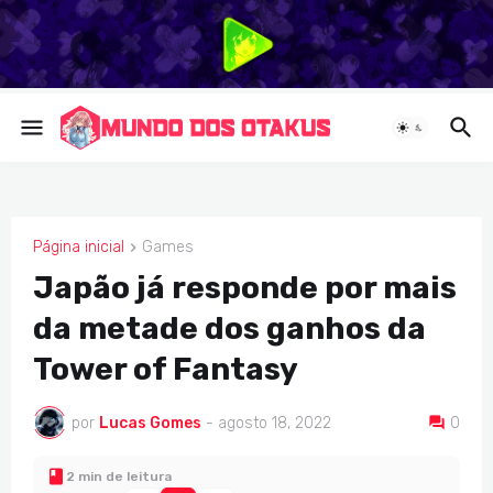
Página inicial
Games
GAMES
Japão já responde por mais
da metade dos ganhos da
Tower of Fantasy
por
Lucas Gomes
-
agosto 18, 2022
0
2 min de leitura