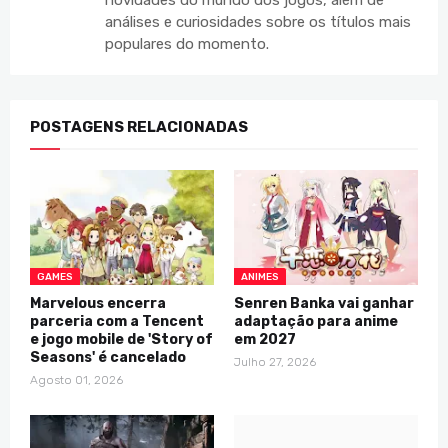
novidades do mundo dos jogos, além de
análises e curiosidades sobre os títulos mais
populares do momento.
POSTAGENS RELACIONADAS
GAMES
ANIMES
Marvelous encerra
Senren Banka vai ganhar
parceria com a Tencent
adaptação para anime
e jogo mobile de 'Story of
em 2027
Seasons' é cancelado
Julho 27, 2026
Agosto 01, 2026