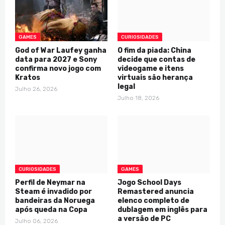
GAMES
CURIOSIDADES
God of War Laufey ganha
O fim da piada: China
data para 2027 e Sony
decide que contas de
confirma novo jogo com
videogame e itens
Kratos
virtuais são herança
legal
Julho 26, 2026
Julho 18, 2026
CURIOSIDADES
GAMES
Perfil de Neymar na
Jogo School Days
Steam é invadido por
Remastered anuncia
bandeiras da Noruega
elenco completo de
após queda na Copa
dublagem em inglês para
a versão de PC
Julho 06, 2026