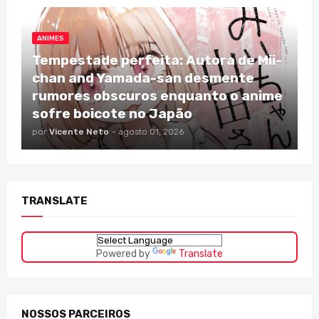
ANIMES
Tempestade perfeita: Autora de Mii-
chan and Yamada-san desmente
rumores obscuros enquanto o anime
sofre boicote no Japão
por
Vicente Neto
-
agosto 01, 2026
TRANSLATE
Powered by
Translate
NOSSOS PARCEIROS