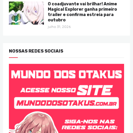
O coadjuvante vai brilhar! Anime
Magical Explorer ganha primeiro
trailer e confirma estreia para
outubro
julho 31, 2026
NOSSAS REDES SOCIAIS