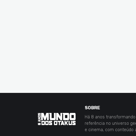
SOBRE
Há 8 anos transformando 
referência no universo g
e cinema, com conteúdo 