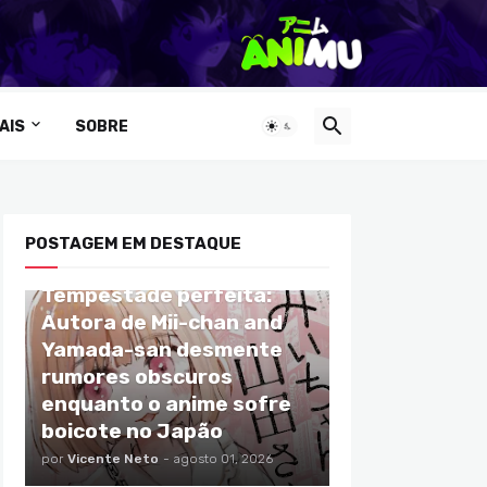
AIS
SOBRE
POSTAGEM EM DESTAQUE
ANIMES
Tempestade perfeita:
Autora de Mii-chan and
Yamada-san desmente
rumores obscuros
enquanto o anime sofre
boicote no Japão
por
Vicente Neto
-
agosto 01, 2026