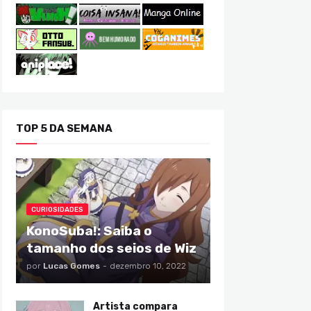
TOP 5 DA SEMANA
CURIOSIDADES
KonoSuba!: Saiba o
tamanho dos seios de Wiz
por
Lucas Gomes
-
dezembro 10, 2022
Artista compara