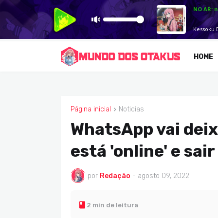
HOME
Página inicial
Noticias
NOTICIAS
WhatsApp vai deix
está 'online' e sa
por
Redação
-
agosto 09, 2022
2 min de leitura