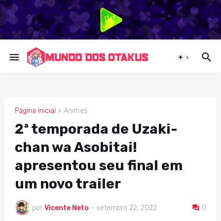
Página inicial
Animes
ANIMES
2ª temporada de Uzaki-
chan wa Asobitai!
apresentou seu final em
um novo trailer
por
Vicente Neto
-
setembro 22, 2022
0