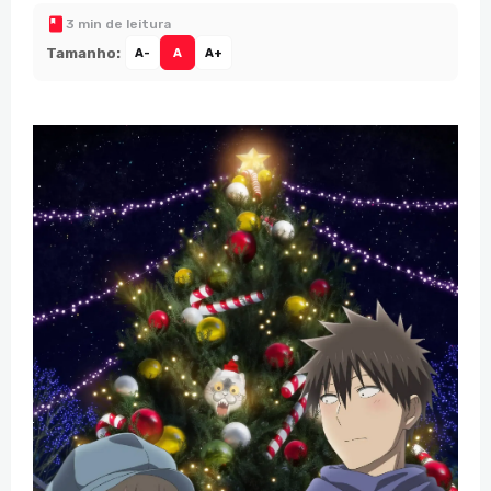
3 min de leitura
Tamanho:
A-
A
A+