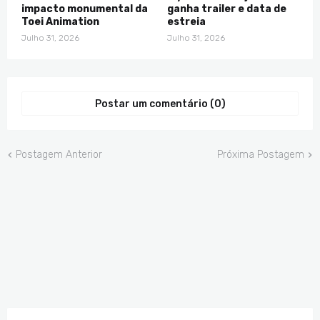
impacto monumental da
ganha trailer e data de
Toei Animation
estreia
Julho 31, 2026
Julho 31, 2026
Postar um comentário (0)
Postagem Anterior
Próxima Postagem