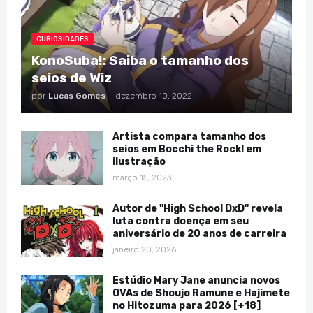
CURIOSIDADES
KonoSuba!: Saiba o tamanho dos
seios de Wiz
por
Lucas Gomes
-
dezembro 10, 2022
Artista compara tamanho dos
seios em Bocchi the Rock! em
ilustração
março 15, 2023
Autor de "High School DxD" revela
luta contra doença em seu
aniversário de 20 anos de carreira
janeiro 20, 2026
Estúdio Mary Jane anuncia novos
OVAs de Shoujo Ramune e Hajimete
no Hitozuma para 2026 [+18]