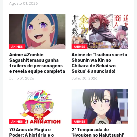
Agosto 01, 2026
ANIMES
ANIMES
Anime #Zombie
Anime de 'Tsuihou sareta
Sagashitemasu ganha
Shounin wa Kin no
trailers de personagens
Chikara de Sekai wo
e revela equipe completa
Sukuu' é anunciado!
Julho 31, 2026
Julho 30, 2026
ANIMES
ANIMES
70 Anos de Magia e
2ª Temporada de
Poder: A história e o
'Hyouken no Majutsushi'