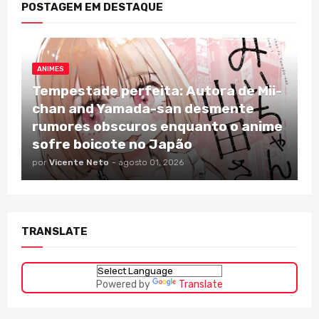
POSTAGEM EM DESTAQUE
ANIMES
Tempestade perfeita: Autora de Mii-
chan and Yamada-san desmente
rumores obscuros enquanto o anime
sofre boicote no Japão
por
Vicente Neto
-
agosto 01, 2026
TRANSLATE
Powered by
Translate