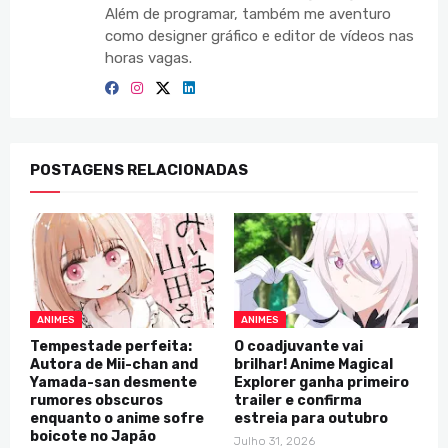
Além de programar, também me aventuro
como designer gráfico e editor de vídeos nas
horas vagas.
POSTAGENS RELACIONADAS
ANIMES
ANIMES
Tempestade perfeita:
O coadjuvante vai
Autora de Mii-chan and
brilhar! Anime Magical
Yamada-san desmente
Explorer ganha primeiro
rumores obscuros
trailer e confirma
enquanto o anime sofre
estreia para outubro
boicote no Japão
Julho 31, 2026