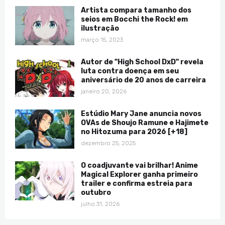
Artista compara tamanho dos
seios em Bocchi the Rock! em
ilustração
março 15, 2023
Autor de "High School DxD" revela
luta contra doença em seu
aniversário de 20 anos de carreira
janeiro 20, 2026
Estúdio Mary Jane anuncia novos
OVAs de Shoujo Ramune e Hajimete
no Hitozuma para 2026 [+18]
dezembro 25, 2025
O coadjuvante vai brilhar! Anime
Magical Explorer ganha primeiro
trailer e confirma estreia para
outubro
julho 31, 2026