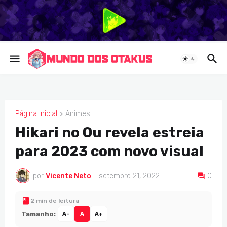
Página inicial
Animes
ANIMES
Hikari no Ou revela estreia
para 2023 com novo visual
por
Vicente Neto
-
setembro 21, 2022
0
2 min de leitura
Tamanho:
A-
A
A+