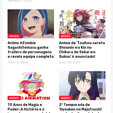
Agosto 01, 2026
ANIMES
ANIMES
Anime #Zombie
Anime de 'Tsuihou sareta
Sagashitemasu ganha
Shounin wa Kin no
trailers de personagens
Chikara de Sekai wo
e revela equipe completa
Sukuu' é anunciado!
Julho 31, 2026
Julho 30, 2026
ANIMES
ANIMES
70 Anos de Magia e
2ª Temporada de
Poder: A história e o
'Hyouken no Majutsushi'