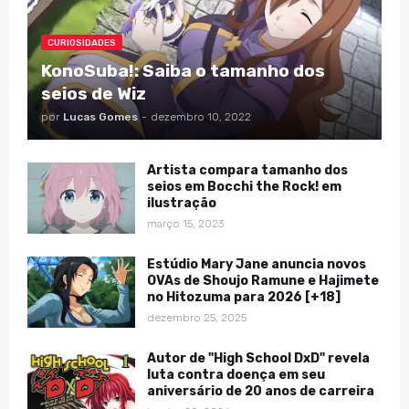
CURIOSIDADES
KonoSuba!: Saiba o tamanho dos
seios de Wiz
por
Lucas Gomes
-
dezembro 10, 2022
Artista compara tamanho dos
seios em Bocchi the Rock! em
ilustração
março 15, 2023
Estúdio Mary Jane anuncia novos
OVAs de Shoujo Ramune e Hajimete
no Hitozuma para 2026 [+18]
dezembro 25, 2025
Autor de "High School DxD" revela
luta contra doença em seu
aniversário de 20 anos de carreira