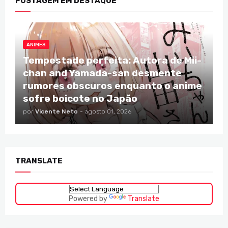
POSTAGEM EM DESTAQUE
ANIMES
Tempestade perfeita: Autora de Mii-
chan and Yamada-san desmente
rumores obscuros enquanto o anime
sofre boicote no Japão
por
Vicente Neto
-
agosto 01, 2026
TRANSLATE
Powered by
Translate