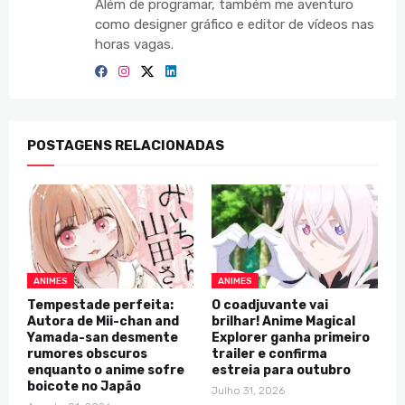
Além de programar, também me aventuro
como designer gráfico e editor de vídeos nas
horas vagas.
POSTAGENS RELACIONADAS
ANIMES
ANIMES
Tempestade perfeita:
O coadjuvante vai
Autora de Mii-chan and
brilhar! Anime Magical
Yamada-san desmente
Explorer ganha primeiro
rumores obscuros
trailer e confirma
enquanto o anime sofre
estreia para outubro
boicote no Japão
Julho 31, 2026