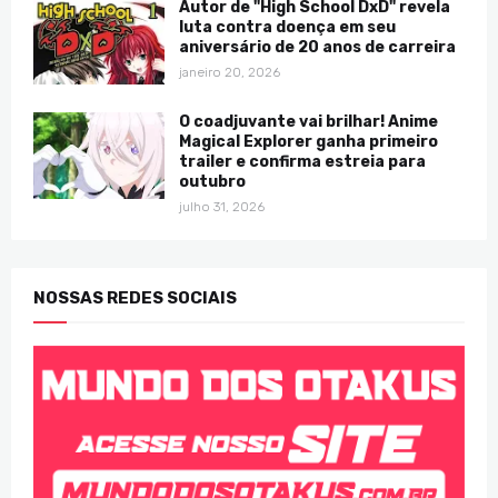
Autor de "High School DxD" revela
luta contra doença em seu
aniversário de 20 anos de carreira
janeiro 20, 2026
O coadjuvante vai brilhar! Anime
Magical Explorer ganha primeiro
trailer e confirma estreia para
outubro
julho 31, 2026
NOSSAS REDES SOCIAIS