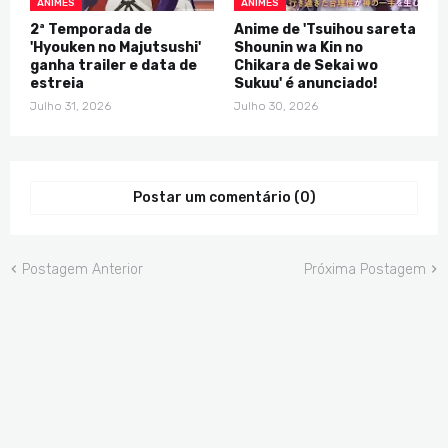
ANIMES
ANIMES
2ª Temporada de
Anime de 'Tsuihou sareta
'Hyouken no Majutsushi'
Shounin wa Kin no
ganha trailer e data de
Chikara de Sekai wo
estreia
Sukuu' é anunciado!
Julho 31, 2026
Julho 30, 2026
Postar um comentário (0)
Postagem Anterior
Próxima Postagem