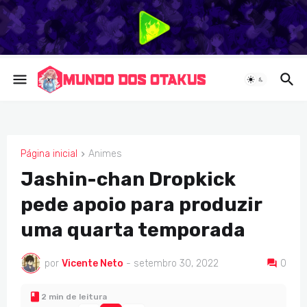
Página inicial
Animes
ANIMES
Jashin-chan Dropkick
pede apoio para produzir
uma quarta temporada
por
Vicente Neto
-
setembro 30, 2022
0
2 min de leitura