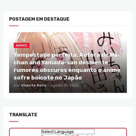
POSTAGEM EM DESTAQUE
ANIMES
Tempestade perfeita: Autora de Mii-
chan and Yamada-san desmente
rumores obscuros enquanto o anime
sofre boicote no Japão
por
Vicente Neto
-
agosto 01, 2026
TRANSLATE