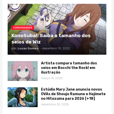
CURIOSIDADES
KonoSuba!: Saiba o tamanho dos
seios de Wiz
por
Lucas Gomes
-
dezembro 10, 2022
Artista compara tamanho dos
seios em Bocchi the Rock! em
ilustração
março 15, 2023
Estúdio Mary Jane anuncia novos
OVAs de Shoujo Ramune e Hajimete
no Hitozuma para 2026 [+18]
dezembro 25, 2025