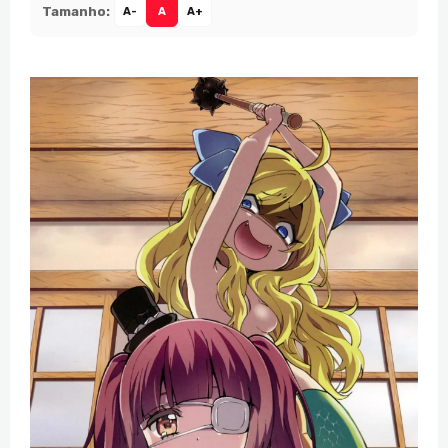
Tamanho:
A-
A
A+