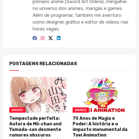
primeiro anime (Sword Art Online), mergulhei
no universo dos animes, mangás e games.
Além de programar, também me aventuro
como designer gráfico e editor de vídeos nas
horas vagas.
POSTAGENS RELACIONADAS
ANIMES
ANIMES
Tempestade perfeita:
70 Anos de Magia e
Autora de Mii-chan and
Poder: A história e o
Yamada-san desmente
impacto monumental da
rumores obscuros
Toei Animation