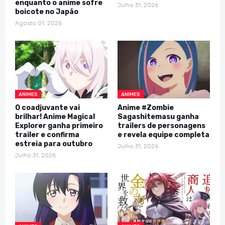
enquanto o anime sofre
Julho 31, 2026
boicote no Japão
Agosto 01, 2026
ANIMES
ANIMES
O coadjuvante vai
Anime #Zombie
brilhar! Anime Magical
Sagashitemasu ganha
Explorer ganha primeiro
trailers de personagens
trailer e confirma
e revela equipe completa
estreia para outubro
Julho 31, 2026
Julho 31, 2026