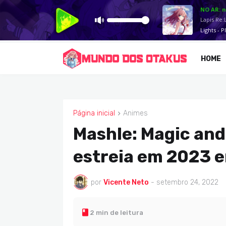
HOME
Página inicial
Animes
ANIMES
Mashle: Magic and
estreia em 2023 e
por
Vicente Neto
-
setembro 24, 2022
2 min de leitura