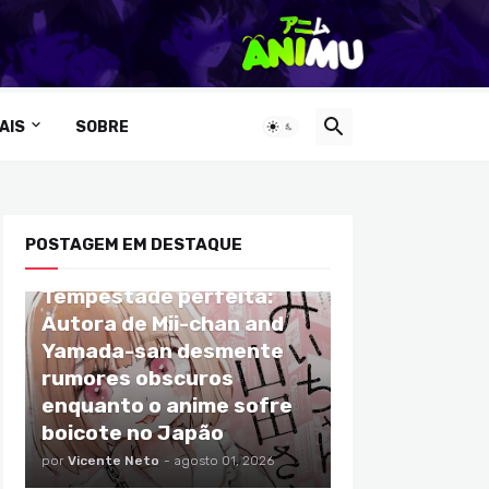
AIS
SOBRE
POSTAGEM EM DESTAQUE
ANIMES
Tempestade perfeita:
Autora de Mii-chan and
Yamada-san desmente
rumores obscuros
enquanto o anime sofre
boicote no Japão
por
Vicente Neto
-
agosto 01, 2026