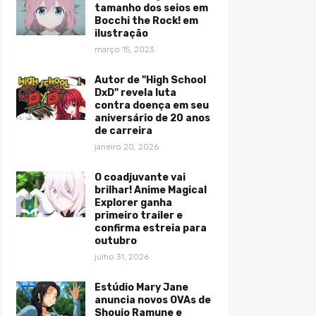
tamanho dos seios em
Bocchi the Rock! em
ilustração
março 15, 2023
Autor de "High School
DxD" revela luta
contra doença em seu
aniversário de 20 anos
de carreira
janeiro 20, 2026
O coadjuvante vai
brilhar! Anime Magical
Explorer ganha
primeiro trailer e
confirma estreia para
outubro
julho 31, 2026
Estúdio Mary Jane
anuncia novos OVAs de
Shoujo Ramune e