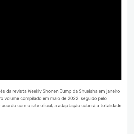
és da revista Weekly Shonen Jump da Shueisha em janeiro
iro volume compilado em maio de 2022, seguido pelo
cordo com o site oficial, a adaptação cobrirá a totalidade