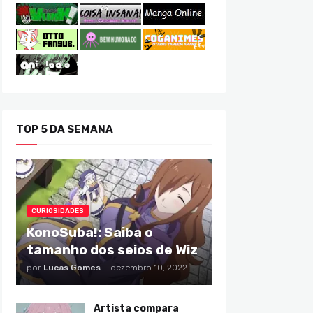
TOP 5 DA SEMANA
CURIOSIDADES
KonoSuba!: Saiba o
tamanho dos seios de Wiz
por
Lucas Gomes
-
dezembro 10, 2022
Artista compara