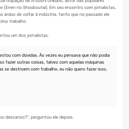
participação de Atsushi Ohkubo, autor das populares
ce (Enen no Shouboutai). Em seu encontro com jornalistas,
o árduo de voltar à indústria, tanto que no passado ele
timo trabalho.
ntou um dos jornalistas.
 estou com dúvidas. Às vezes eu pensava que não podia
so fazer outras coisas, talvez com aquelas máquinas
 se destroem com trabalho, eu não quero fazer isso,
ou descanso?", perguntou ele depois.