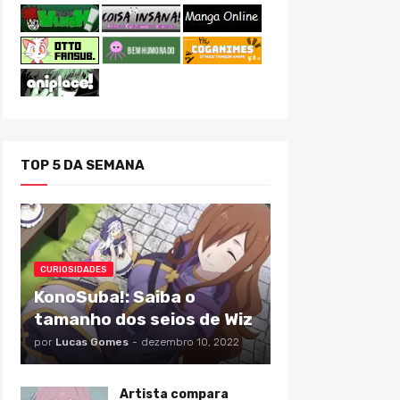
TOP 5 DA SEMANA
CURIOSIDADES
KonoSuba!: Saiba o
tamanho dos seios de Wiz
por
Lucas Gomes
-
dezembro 10, 2022
Artista compara