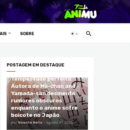
AIS
SOBRE
POSTAGEM EM DESTAQUE
ANIMES
Tempestade perfeita:
Autora de Mii-chan and
Yamada-san desmente
rumores obscuros
enquanto o anime sofre
boicote no Japão
por
Vicente Neto
-
agosto 01, 2026