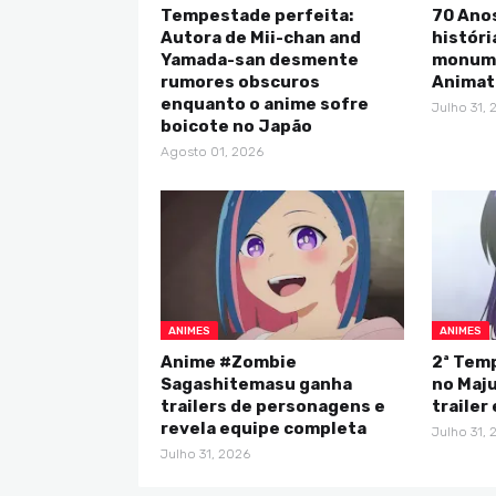
Tempestade perfeita:
70 Anos
Autora de Mii-chan and
históri
Yamada-san desmente
monume
rumores obscuros
Animat
enquanto o anime sofre
Julho 31, 
boicote no Japão
Agosto 01, 2026
ANIMES
ANIMES
Anime #Zombie
2ª Tem
Sagashitemasu ganha
no Maju
trailers de personagens e
trailer
revela equipe completa
Julho 31, 
Julho 31, 2026