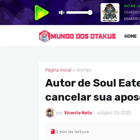
HOME
Página inicial
Animes
ANIMES
Autor de Soul Eate
cancelar sua apo
por
Vicente Neto
-
outubro 29, 2022
2 min de leitura