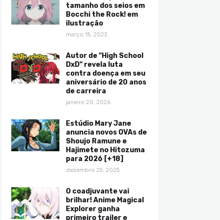
tamanho dos seios em
Bocchi the Rock! em
ilustração
março 15, 2023
Autor de "High School
DxD" revela luta
contra doença em seu
aniversário de 20 anos
de carreira
janeiro 20, 2026
Estúdio Mary Jane
anuncia novos OVAs de
Shoujo Ramune e
Hajimete no Hitozuma
para 2026 [+18]
dezembro 25, 2025
O coadjuvante vai
brilhar! Anime Magical
Explorer ganha
primeiro trailer e