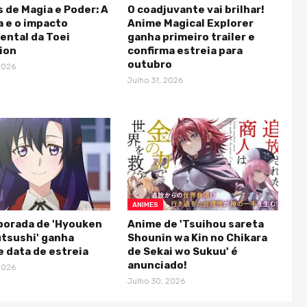
 de Magia e Poder: A
O coadjuvante vai brilhar!
a e o impacto
Anime Magical Explorer
ntal da Toei
ganha primeiro trailer e
ion
confirma estreia para
outubro
2026
Julho 31, 2026
ANIMES
porada de 'Hyouken
Anime de 'Tsuihou sareta
tsushi' ganha
Shounin wa Kin no Chikara
 e data de estreia
de Sekai wo Sukuu' é
anunciado!
2026
Julho 30, 2026