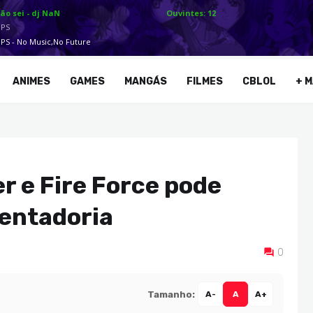
ANIMES
GAMES
MANGÁS
FILMES
CBLOL
+ M
r e Fire Force pode
sentadoria
0
Tamanho:
A-
A
A+