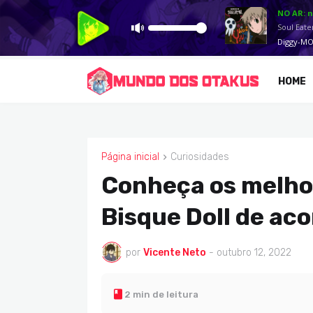
HOME
Página inicial
Curiosidades
CURIOSIDADES
Conheça os melhor
Bisque Doll de ac
por
Vicente Neto
-
outubro 12, 2022
2 min de leitura