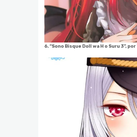
6. “Sono Bisque Doll wa H o Suru 3”, po