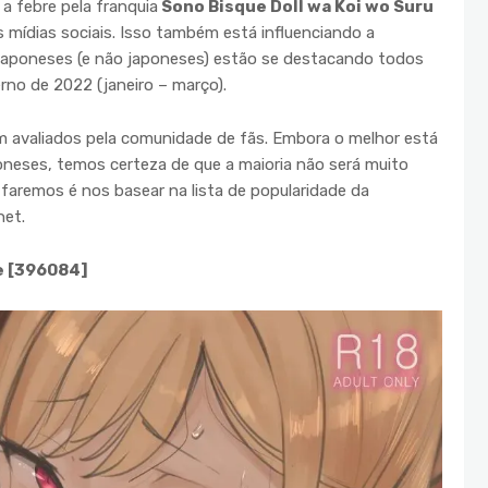
a febre pela franquia
Sono Bisque Doll wa Koi wo Suru
 mídias sociais. Isso também está influenciando a
s japoneses (e não japoneses) estão se destacando todos
erno de 2022 (janeiro – março).
m avaliados pela comunidade de fãs. Embora o melhor está
neses, temos certeza de que a maioria não será muito
faremos é nos basear na lista de popularidade da
net.
te [396084]