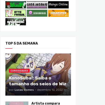
TOP 5 DA SEMANA
CURIOSIDADES
KonoSuba!: Saiba o
tamanho dos seios de Wiz
por
Lucas Gomes
-
dezembro 10, 2022
Artista compara