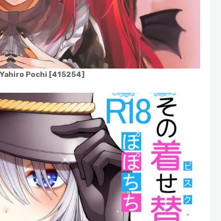
r Yahiro Pochi [415254]