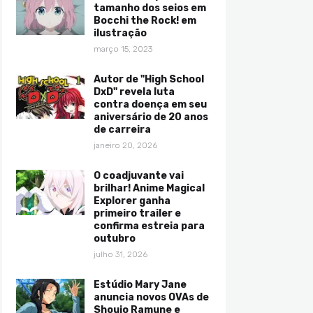
tamanho dos seios em
Bocchi the Rock! em
ilustração
março 15, 2023
Autor de "High School
DxD" revela luta
contra doença em seu
aniversário de 20 anos
de carreira
janeiro 20, 2026
O coadjuvante vai
brilhar! Anime Magical
Explorer ganha
primeiro trailer e
confirma estreia para
outubro
julho 31, 2026
Estúdio Mary Jane
anuncia novos OVAs de
Shoujo Ramune e