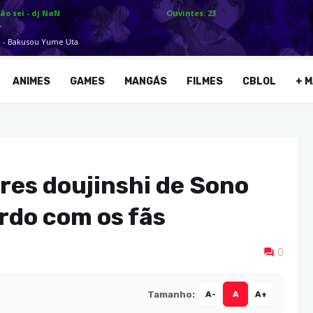
ANIMES
GAMES
MANGÁS
FILMES
CBLOL
+ M
es doujinshi de Sono
ordo com os fãs
0
Tamanho:
A-
A
A+