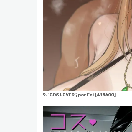
9. “COS LOVER”, por Fei [418600]