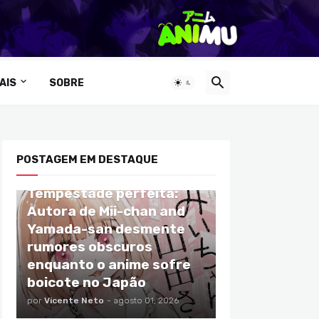
AIS
SOBRE
POSTAGEM EM DESTAQUE
ANIMES
Tempestade perfeita:
Autora de Mii-chan and
Yamada-san desmente
rumores obscuros
enquanto o anime sofre
boicote no Japão
por
Vicente Neto
-
agosto 01, 2026