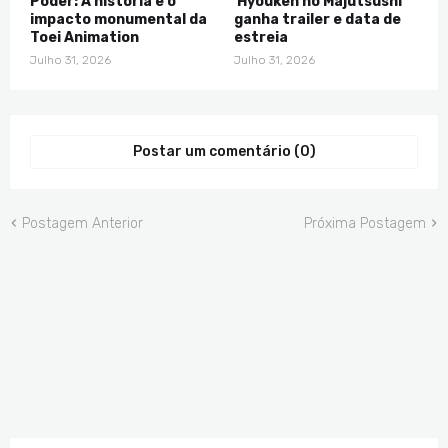
Poder: A história e o
'Hyouken no Majutsushi'
impacto monumental da
ganha trailer e data de
Toei Animation
estreia
Julho 31, 2026
Julho 31, 2026
Postar um comentário (0)
Postagem Anterior
Próxima Postagem