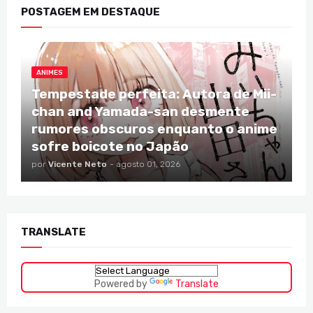
POSTAGEM EM DESTAQUE
ANIMES
Tempestade perfeita: Autora de Mii-
chan and Yamada-san desmente
rumores obscuros enquanto o anime
sofre boicote no Japão
por
Vicente Neto
-
agosto 01, 2026
TRANSLATE
Powered by
Translate