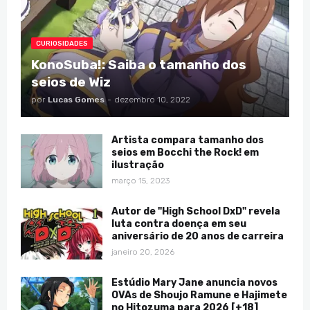
CURIOSIDADES
KonoSuba!: Saiba o tamanho dos
seios de Wiz
por
Lucas Gomes
-
dezembro 10, 2022
Artista compara tamanho dos
seios em Bocchi the Rock! em
ilustração
março 15, 2023
Autor de "High School DxD" revela
luta contra doença em seu
aniversário de 20 anos de carreira
janeiro 20, 2026
Estúdio Mary Jane anuncia novos
OVAs de Shoujo Ramune e Hajimete
no Hitozuma para 2026 [+18]