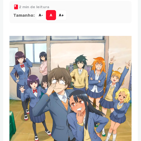
2 min de leitura
Tamanho:
A-
A
A+