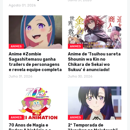
Agosto 01, 2026
ANIMES
ANIMES
Anime #Zombie
Anime de 'Tsuihou sareta
Sagashitemasu ganha
Shounin wa Kin no
trailers de personagens
Chikara de Sekai wo
e revela equipe completa
Sukuu' é anunciado!
Julho 31, 2026
Julho 30, 2026
ANIMES
ANIMES
70 Anos de Magia e
2ª Temporada de