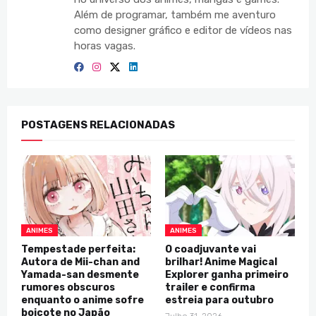
Além de programar, também me aventuro
como designer gráfico e editor de vídeos nas
horas vagas.
POSTAGENS RELACIONADAS
ANIMES
ANIMES
Tempestade perfeita:
O coadjuvante vai
Autora de Mii-chan and
brilhar! Anime Magical
Yamada-san desmente
Explorer ganha primeiro
rumores obscuros
trailer e confirma
enquanto o anime sofre
estreia para outubro
boicote no Japão
Julho 31, 2026