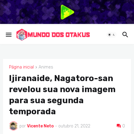
Página inicial
Animes
ANIMES
Ijiranaide, Nagatoro-san
revelou sua nova imagem
para sua segunda
temporada
por
Vicente Neto
-
outubro 21, 2022
0