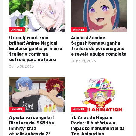
ANIMES
ANIMES
O coadjuvante vai
Anime #Zombie
brilhar! Anime Magical
Sagashitemasu ganha
Explorer ganha primeiro
trailers de personagens
trailer e confirma
e revela equipe completa
estreia para outubro
Julho 31, 2026
Julho 31, 2026
ANIMES
ANIMES
A pista vai congelar!
70 Anos de Magia e
Diretora de 'SK8 the
Poder: A história e o
Infinity' traz
impacto monumental da
atualizações da 2ª
Toei Animation