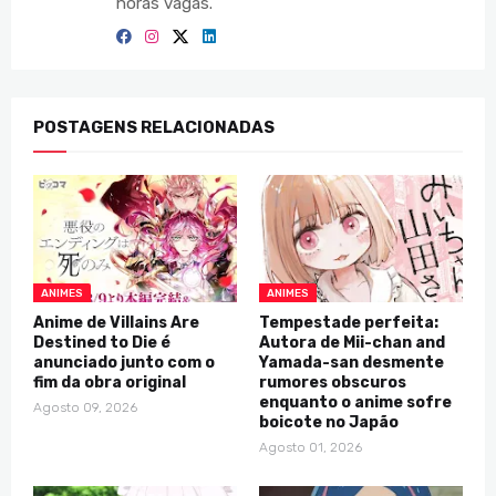
horas vagas.
POSTAGENS RELACIONADAS
ANIMES
ANIMES
Anime de Villains Are
Tempestade perfeita:
Destined to Die é
Autora de Mii-chan and
anunciado junto com o
Yamada-san desmente
fim da obra original
rumores obscuros
enquanto o anime sofre
Agosto 09, 2026
boicote no Japão
Agosto 01, 2026