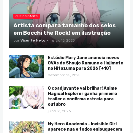
CURIOSIDADES
Artista compara tamanho dos seios
em Bocchi the Rock! em ilustração
por
Vicente Neto
-
março 15, 2023
Estúdio Mary Jane anuncia novos
OVAs de Shoujo Ramune e Hajimete
no Hitozuma para 2026 [+18]
dezembro 25, 2025
O coadjuvante vai brilhar! Anime
Magical Explorer ganha primeiro
trailer e confirma estreia para
outubro
julho 31, 2026
My Hero Academia - Invisible Girl
aparece nua e todos enlouquecem