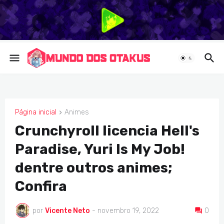
Página inicial
Animes
ANIMES
Crunchyroll licencia Hell's
Paradise, Yuri Is My Job!
dentre outros animes;
Confira
por
Vicente Neto
-
novembro 19, 2022
0