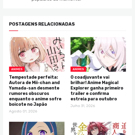
POSTAGENS RELACIONADAS
ANIMES
ANIMES
Tempestade perfeita:
O coadjuvante vai
Autora de Mii-chan and
brilhar! Anime Magical
Yamada-san desmente
Explorer ganha primeiro
rumores obscuros
trailer e confirma
enquanto o anime sofre
estreia para outubro
boicote no Japão
Julho 31, 2026
Agosto 01, 2026