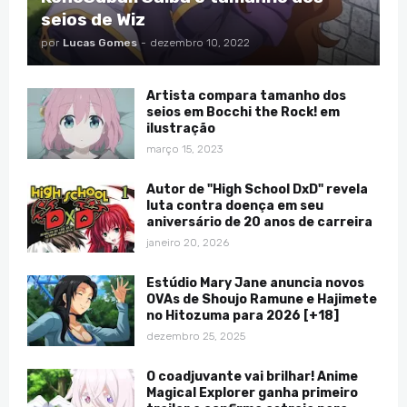
seios de Wiz
por
Lucas Gomes
-
dezembro 10, 2022
Artista compara tamanho dos
seios em Bocchi the Rock! em
ilustração
março 15, 2023
Autor de "High School DxD" revela
luta contra doença em seu
aniversário de 20 anos de carreira
janeiro 20, 2026
Estúdio Mary Jane anuncia novos
OVAs de Shoujo Ramune e Hajimete
no Hitozuma para 2026 [+18]
dezembro 25, 2025
O coadjuvante vai brilhar! Anime
Magical Explorer ganha primeiro