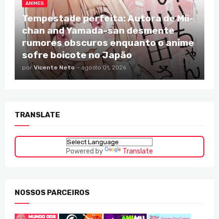
ANIMES
Tempestade perfeita: Autora de Mii-
chan and Yamada-san desmente
rumores obscuros enquanto o anime
sofre boicote no Japão
por
Vicente Neto
-
agosto 01, 2026
TRANSLATE
Powered by
Translate
NOSSOS PARCEIROS