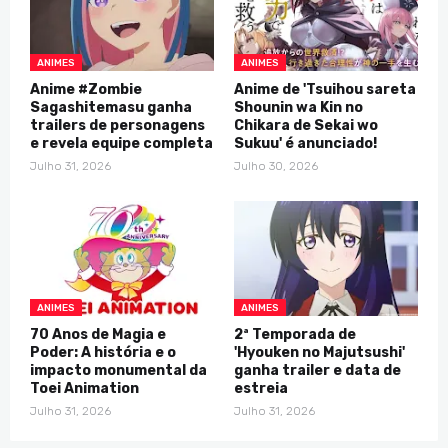
ANIMES
ANIMES
Anime #Zombie
Anime de 'Tsuihou sareta
Sagashitemasu ganha
Shounin wa Kin no
trailers de personagens
Chikara de Sekai wo
e revela equipe completa
Sukuu' é anunciado!
Julho 31, 2026
Julho 30, 2026
ANIMES
ANIMES
70 Anos de Magia e
2ª Temporada de
Poder: A história e o
'Hyouken no Majutsushi'
impacto monumental da
ganha trailer e data de
Toei Animation
estreia
Julho 31, 2026
Julho 31, 2026