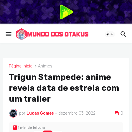
Página inicial
Animes
ANIMES
Trigun Stampede: anime
revela data de estreia com
um trailer
por
Lucas Gomes
-
dezembro 03, 2022
0
1 min de leitura