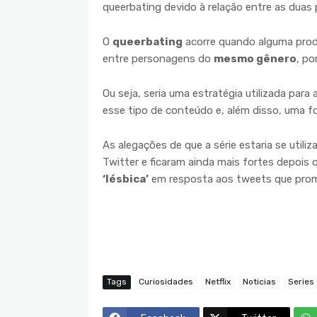
queerbating devido à relação entre as duas
O
queerbating
acorre quando alguma produ
entre personagens do
mesmo gênero
, p
Ou seja, seria uma estratégia utilizada para a
esse tipo de conteúdo e, além disso, uma 
As alegações de que a série estaria se util
Twitter e ficaram ainda mais fortes depois 
‘lésbica’
em resposta aos tweets que prom
Tags
Curiosidades
Netflix
Noticias
Series