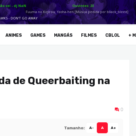
ANIMES
GAMES
MANGÁS
FILMES
CBLOL
+ M
da de Queerbaiting na
0
Tamanho:
A-
A
A+