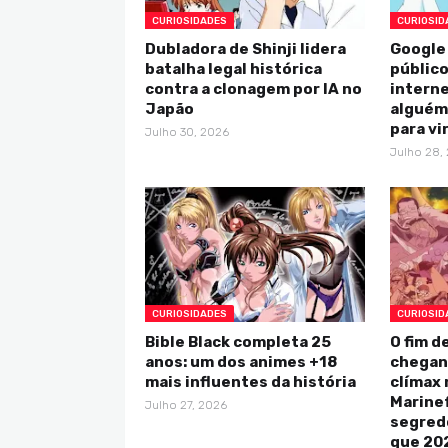
CURIOSIDADES
CURIOSID
Dubladora de Shinji lidera
Google
batalha legal histórica
público
contra a clonagem por IA no
intern
Japão
alguém 
para vi
Julho 30, 2026
Julho 28,
CURIOSIDADES
CURIOSID
Bible Black completa 25
O fim d
anos: um dos animes +18
chegan
mais influentes da história
clímax 
Marine
Julho 27, 2026
segredo
que 202