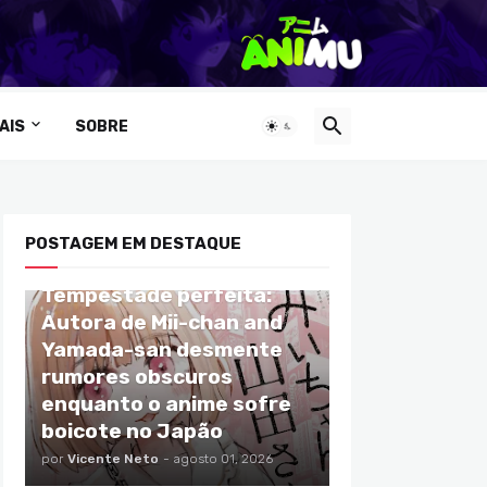
AIS
SOBRE
POSTAGEM EM DESTAQUE
ANIMES
Tempestade perfeita:
Autora de Mii-chan and
Yamada-san desmente
rumores obscuros
enquanto o anime sofre
boicote no Japão
por
Vicente Neto
-
agosto 01, 2026