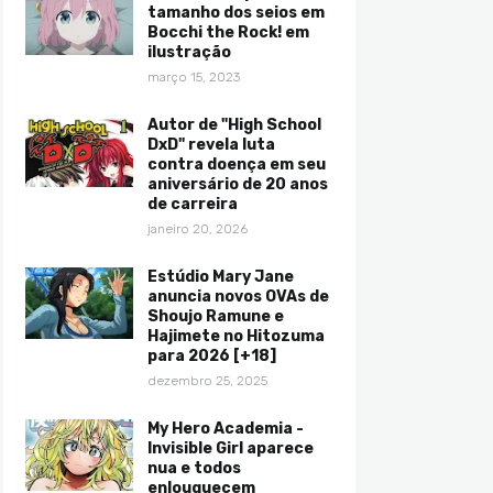
tamanho dos seios em
Bocchi the Rock! em
ilustração
março 15, 2023
Autor de "High School
DxD" revela luta
contra doença em seu
aniversário de 20 anos
de carreira
janeiro 20, 2026
Estúdio Mary Jane
anuncia novos OVAs de
Shoujo Ramune e
Hajimete no Hitozuma
para 2026 [+18]
dezembro 25, 2025
My Hero Academia -
Invisible Girl aparece
nua e todos
enlouquecem