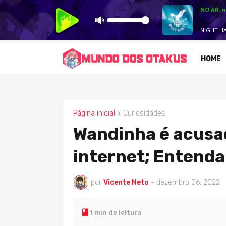
HOME
Página inicial
Curiosidades
CURIOSIDADES
Wandinha é acusa
internet; Entenda
por
Vicente Neto
-
dezembro 06, 2022
1 min de leitura