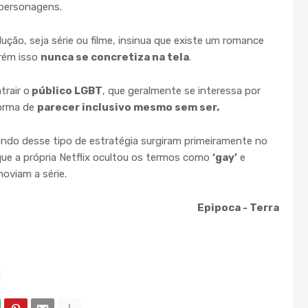
 personagens.
ção, seja série ou filme, insinua que existe um romance
orém isso
nunca se concretiza na tela
.
trair o
público LGBT
, que geralmente se interessa por
forma de
parecer inclusivo mesmo sem ser.
izando desse tipo de estratégia surgiram primeiramente no
que a própria Netflix ocultou os termos como
‘gay’
e
oviam a série.
Epipoca - Terra