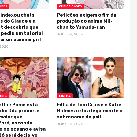
ADES
CURIOSIDADES
 indexou chats
Petições exigem o fim da
s do Claude e a
produção do anime Mii-
et descobriu que
chan to Yamada-san
pediu um tutorial
Julho 28, 2026
rar uma anime girl
 2026
ADES
CINEMA
e One Piece está
Filha de Tom Cruise e Katie
do: Oda promete
Holmes retira legalmente o
maior que
sobrenome do pai!
ford, esconde
Julho 28, 2026
 no oceano e avisa
6 será decisivo