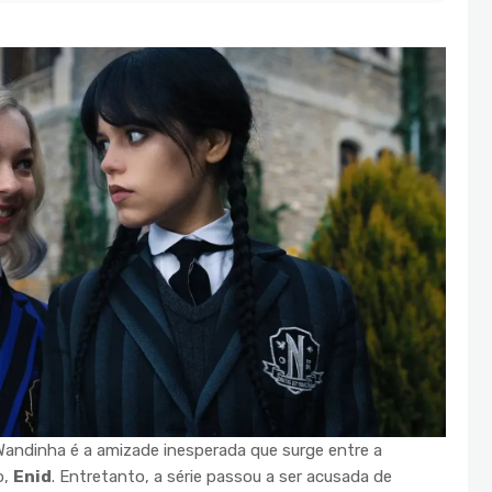
andinha é a amizade inesperada que surge entre a
o,
Enid
. Entretanto, a série passou a ser acusada de