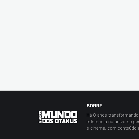
SOBRE
Há 8 anos transformando 
referência no universo g
e cinema, com conteúdo 