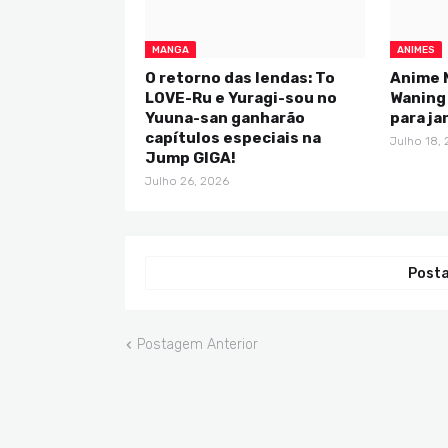
MANGA
ANIMES
O retorno das lendas: To
Anime 
LOVE-Ru e Yuragi-sou no
Waning
Yuuna-san ganharão
para ja
capítulos especiais na
Julho 18,
Jump GIGA!
Julho 26, 2026
Posta
Postagem Anterior