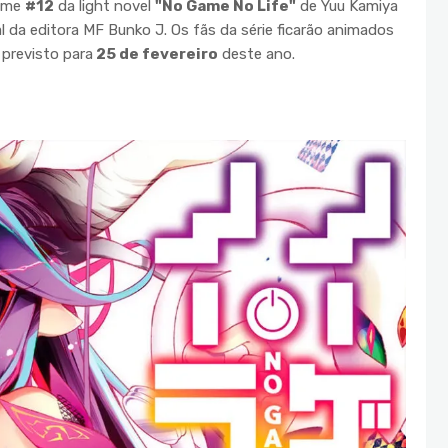
lume
#12
da light novel
"No Game No Life"
de Yuu Kamiya
l da editora MF Bunko J. Os fãs da série ficarão animados
previsto para
25 de fevereiro
deste ano.