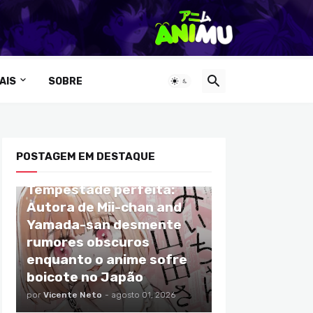
AIS
SOBRE
POSTAGEM EM DESTAQUE
ANIMES
Tempestade perfeita:
Autora de Mii-chan and
Yamada-san desmente
rumores obscuros
enquanto o anime sofre
boicote no Japão
por
Vicente Neto
-
agosto 01, 2026