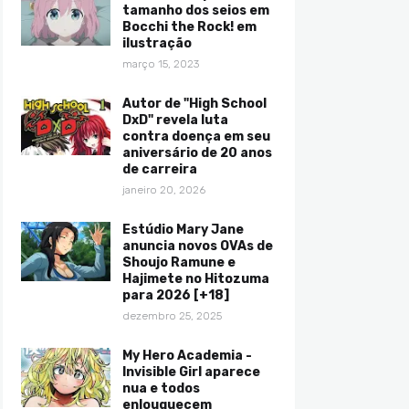
tamanho dos seios em
Bocchi the Rock! em
ilustração
março 15, 2023
Autor de "High School
DxD" revela luta
contra doença em seu
aniversário de 20 anos
de carreira
janeiro 20, 2026
Estúdio Mary Jane
anuncia novos OVAs de
Shoujo Ramune e
Hajimete no Hitozuma
para 2026 [+18]
dezembro 25, 2025
My Hero Academia -
Invisible Girl aparece
nua e todos
enlouquecem