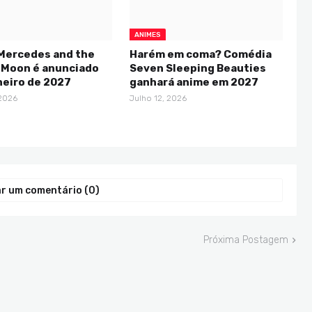
ANIMES
Mercedes and the
Harém em coma? Comédia
 Moon é anunciado
Seven Sleeping Beauties
neiro de 2027
ganhará anime em 2027
 2026
Julho 12, 2026
r um comentário (0)
Próxima Postagem