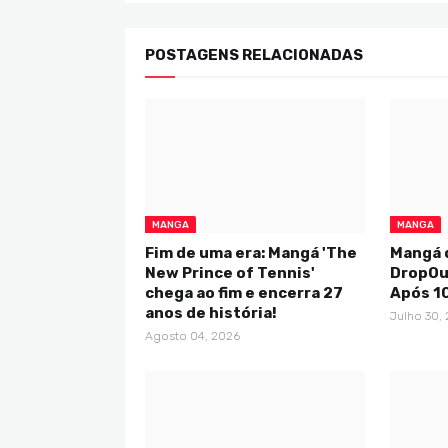
POSTAGENS RELACIONADAS
MANGA
MANGA
Fim de uma era: Mangá 'The
Mangá 
New Prince of Tennis'
DropOu
chega ao fim e encerra 27
Após 1
anos de história!
Julho 30,
Agosto 04, 2026