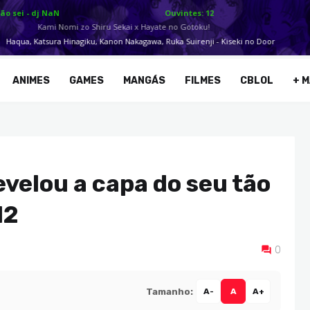
ANIMES
GAMES
MANGÁS
FILMES
CBLOL
+ M
evelou a capa do seu tão
12
0
Tamanho:
A-
A
A+