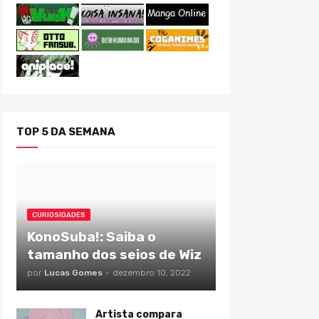
TOP 5 DA SEMANA
CURIOSIDADES
KonoSuba!: Saiba o
tamanho dos seios de Wiz
por
Lucas Gomes
-
dezembro 10, 2022
Artista compara