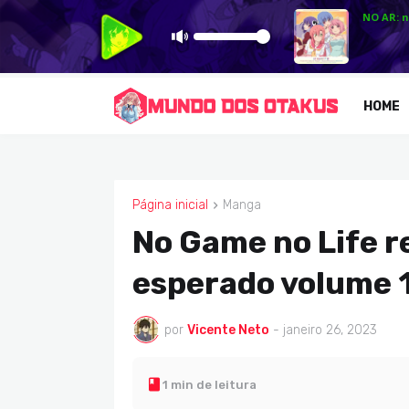
HOME
Página inicial
Manga
MANGA
No Game no Life r
esperado volume 
por
Vicente Neto
-
janeiro 26, 2023
1 min de leitura