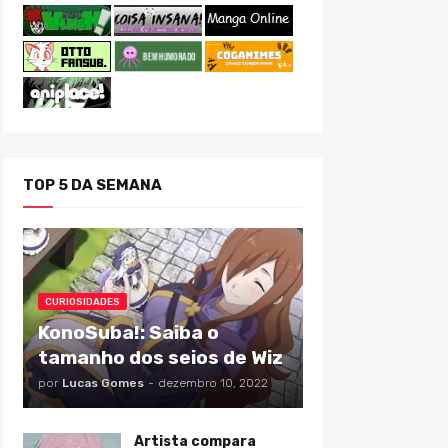
TOP 5 DA SEMANA
CURIOSIDADES
KonoSuba!: Saiba o
tamanho dos seios de Wiz
por
Lucas Gomes
-
dezembro 10, 2022
Artista compara