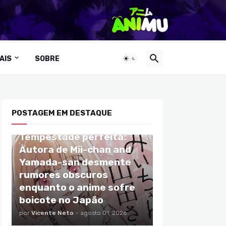
AIS
SOBRE
POSTAGEM EM DESTAQUE
ANIMES
Tempestade perfeita:
Autora de Mii-chan and
Yamada-san desmente
rumores obscuros
enquanto o anime sofre
boicote no Japão
por
Vicente Neto
-
agosto 01, 2026