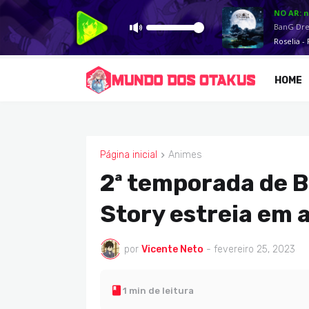
HOME
Página inicial
Animes
ANIMES
2ª temporada de BI
Story estreia em a
por
Vicente Neto
-
fevereiro 25, 2023
1 min de leitura