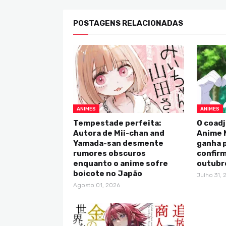
POSTAGENS RELACIONADAS
ANIMES
ANIMES
Tempestade perfeita:
O coadj
Autora de Mii-chan and
Anime 
Yamada-san desmente
ganha p
rumores obscuros
confirm
enquanto o anime sofre
outubr
boicote no Japão
Julho 31, 
Agosto 01, 2026