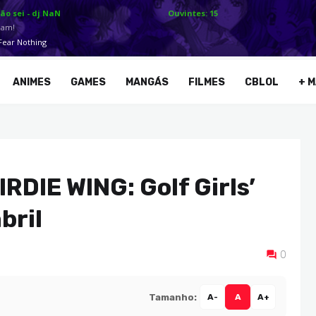
ANIMES
GAMES
MANGÁS
FILMES
CBLOL
+ M
RDIE WING: Golf Girls’
bril
0
Tamanho:
A-
A
A+