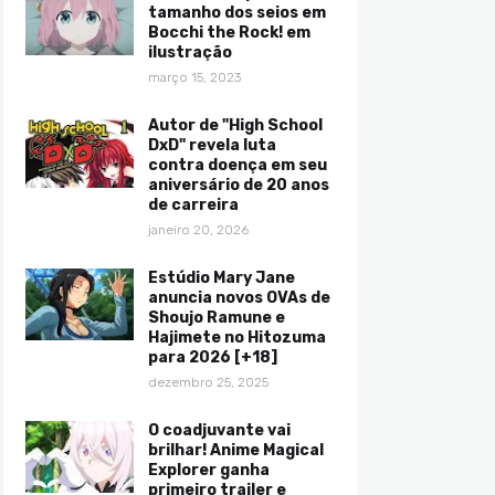
tamanho dos seios em
Bocchi the Rock! em
ilustração
março 15, 2023
Autor de "High School
DxD" revela luta
contra doença em seu
aniversário de 20 anos
de carreira
janeiro 20, 2026
Estúdio Mary Jane
anuncia novos OVAs de
Shoujo Ramune e
Hajimete no Hitozuma
para 2026 [+18]
dezembro 25, 2025
O coadjuvante vai
brilhar! Anime Magical
Explorer ganha
primeiro trailer e