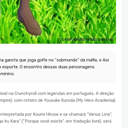
ma garota que joga golfe no "submundo" da máfia, e Aoi
o esporte. O encontro dessas duas personagens
minino.
nível na Crunchyroll com legendas em português. A direção
Vampire), com roteiro de Yousuke Kuroda (My Hero Academia).
interpretada por Koumi Hirose e se chamará “Venus Line”,
 Iru Kara” ("Porque você existe", em tradução livre), será