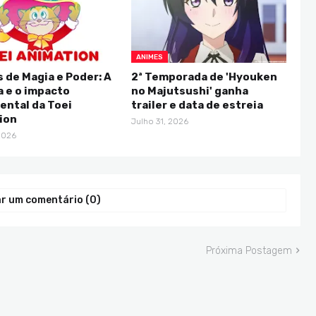
ANIMES
 de Magia e Poder: A
2ª Temporada de 'Hyouken
a e o impacto
no Majutsushi' ganha
ntal da Toei
trailer e data de estreia
ion
Julho 31, 2026
2026
r um comentário (0)
Próxima Postagem