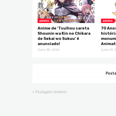
ANIMES
ANIMES
Anime de 'Tsuihou sareta
70 Anos
Shounin wa Kin no Chikara
históri
de Sekai wo Sukuu' é
monume
anunciado!
Animat
Julho 30, 2026
Julho 31, 
Posta
Postagem Anterior