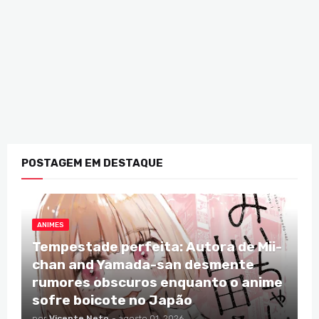
POSTAGEM EM DESTAQUE
ANIMES
Tempestade perfeita: Autora de Mii-
chan and Yamada-san desmente
rumores obscuros enquanto o anime
sofre boicote no Japão
por
Vicente Neto
-
agosto 01, 2026