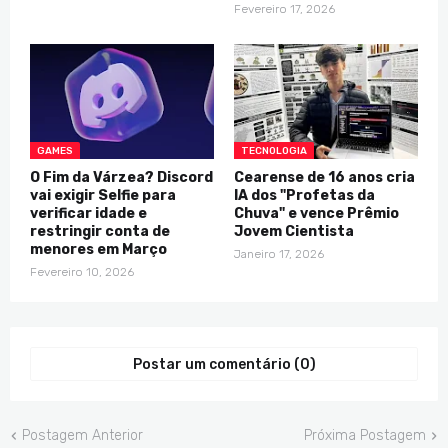
Fevereiro 17, 2026
GAMES
TECNOLOGIA
O Fim da Várzea? Discord
Cearense de 16 anos cria
vai exigir Selfie para
IA dos "Profetas da
verificar idade e
Chuva" e vence Prêmio
restringir conta de
Jovem Cientista
menores em Março
Janeiro 17, 2026
Fevereiro 10, 2026
Postar um comentário (0)
Postagem Anterior
Próxima Postagem