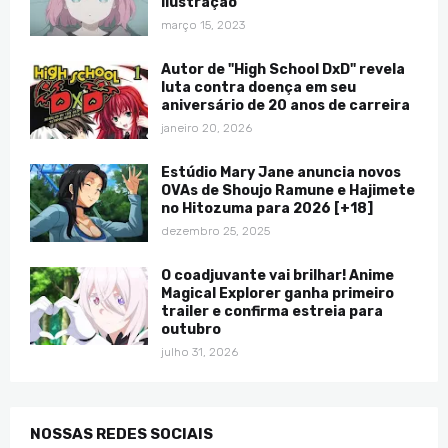
ilustração
março 15, 2023
Autor de "High School DxD" revela
luta contra doença em seu
aniversário de 20 anos de carreira
janeiro 20, 2026
Estúdio Mary Jane anuncia novos
OVAs de Shoujo Ramune e Hajimete
no Hitozuma para 2026 [+18]
dezembro 25, 2025
O coadjuvante vai brilhar! Anime
Magical Explorer ganha primeiro
trailer e confirma estreia para
outubro
julho 31, 2026
NOSSAS REDES SOCIAIS