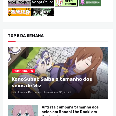
TOP 5 DA SEMANA
CURIOSIDADES
KonoSuba!: Saiba o tamanho dos
seios de Wiz
por
Lucas Gomes
-
dezembro 10, 2022
Artista compara tamanho dos
seios em Bocchi the Rock! em