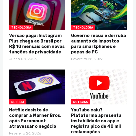
TECNOLOGIA
TECNOLOGIA
Versão paga: Instagram
Governo recua e derruba
Plus chega ao Brasil por
aumento de impostos
R$ 10 mensais com novas
para smartphones e
funções de privacidade
peças de PC
Junho 08, 2026
Fevereiro 28, 2026
NETFLIX
NOTICIAS
Netflix desiste de
YouTube caiu?
comprar a Warner Bros.
Plataforma apresenta
após Paramount
instabilidade no app e
atravessar o negócio
registra pico de 40 mil
reclamações
Fevereiro 26, 2026