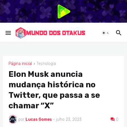
Página inicial
Tecnologia
TECNOLOGIA
Elon Musk anuncia
mudança histórica no
Twitter, que passa a se
chamar “X”
por
Lucas Gomes
-
julho 23, 2023
0