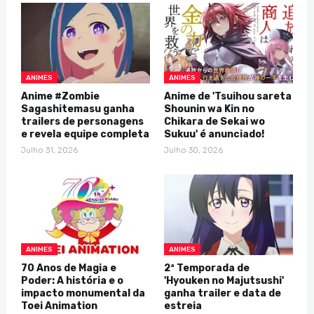
ANIMES
ANIMES
Anime #Zombie
Anime de 'Tsuihou sareta
Sagashitemasu ganha
Shounin wa Kin no
trailers de personagens
Chikara de Sekai wo
e revela equipe completa
Sukuu' é anunciado!
Julho 31, 2026
Julho 30, 2026
ANIMES
ANIMES
70 Anos de Magia e
2ª Temporada de
Poder: A história e o
'Hyouken no Majutsushi'
impacto monumental da
ganha trailer e data de
Toei Animation
estreia