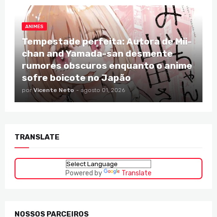
ANIMES
Tempestade perfeita: Autora de Mii-
chan and Yamada-san desmente
rumores obscuros enquanto o anime
sofre boicote no Japão
por
Vicente Neto
-
agosto 01, 2026
TRANSLATE
Powered by
Translate
NOSSOS PARCEIROS