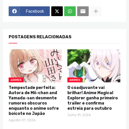
Facebook
POSTAGENS RELACIONADAS
ANIMES
ANIMES
Tempestade perfeita:
O coadjuvante vai
Autora de Mii-chan and
brilhar! Anime Magical
Yamada-san desmente
Explorer ganha primeiro
rumores obscuros
trailer e confirma
enquanto o anime sofre
estreia para outubro
boicote no Japão
Julho 31, 2026
Agosto 01, 2026