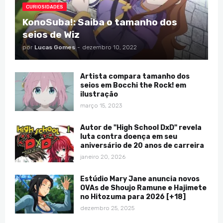
CURIOSIDADES
KonoSuba!: Saiba o tamanho dos
seios de Wiz
por
Lucas Gomes
-
dezembro 10, 2022
Artista compara tamanho dos
seios em Bocchi the Rock! em
ilustração
março 15, 2023
Autor de "High School DxD" revela
luta contra doença em seu
aniversário de 20 anos de carreira
janeiro 20, 2026
Estúdio Mary Jane anuncia novos
OVAs de Shoujo Ramune e Hajimete
no Hitozuma para 2026 [+18]
dezembro 25, 2025