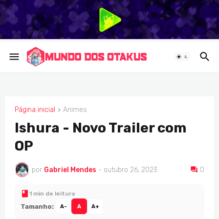
Página inicial
Animes
ANIMES
Ishura - Novo Trailer com
OP
por
Gabriel Mendes
-
outubro 26, 2023
0
1 min de leitura
Tamanho:
A-
A
A+