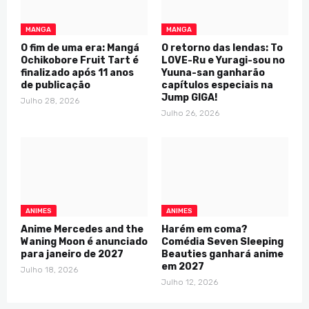
MANGA
MANGA
O fim de uma era: Mangá
O retorno das lendas: To
Ochikobore Fruit Tart é
LOVE-Ru e Yuragi-sou no
finalizado após 11 anos
Yuuna-san ganharão
de publicação
capítulos especiais na
Jump GIGA!
Julho 28, 2026
Julho 26, 2026
ANIMES
ANIMES
Anime Mercedes and the
Harém em coma?
Waning Moon é anunciado
Comédia Seven Sleeping
para janeiro de 2027
Beauties ganhará anime
em 2027
Julho 18, 2026
Julho 12, 2026