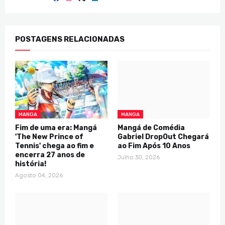
POSTAGENS RELACIONADAS
MANGA
MANGA
Fim de uma era: Mangá
Mangá de Comédia
'The New Prince of
Gabriel DropOut Chegará
Tennis' chega ao fim e
ao Fim Após 10 Anos
encerra 27 anos de
Julho 30, 2026
história!
Agosto 04, 2026