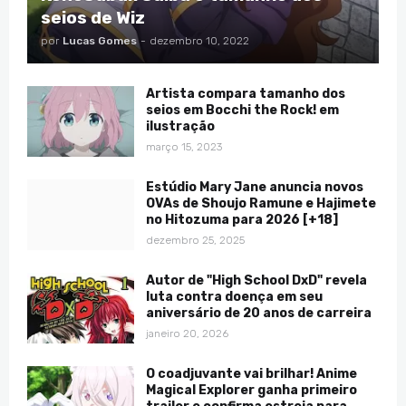
seios de Wiz
por
Lucas Gomes
-
dezembro 10, 2022
Artista compara tamanho dos
seios em Bocchi the Rock! em
ilustração
março 15, 2023
Estúdio Mary Jane anuncia novos
OVAs de Shoujo Ramune e Hajimete
no Hitozuma para 2026 [+18]
dezembro 25, 2025
Autor de "High School DxD" revela
luta contra doença em seu
aniversário de 20 anos de carreira
janeiro 20, 2026
O coadjuvante vai brilhar! Anime
Magical Explorer ganha primeiro