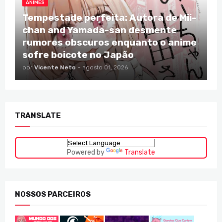
ANIMES
Tempestade perfeita: Autora de Mii-
chan and Yamada-san desmente
rumores obscuros enquanto o anime
sofre boicote no Japão
por
Vicente Neto
-
agosto 01, 2026
TRANSLATE
Powered by
Translate
NOSSOS PARCEIROS