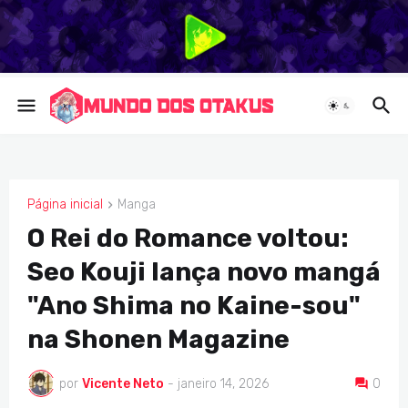
Página inicial
Manga
MANGA
O Rei do Romance voltou:
Seo Kouji lança novo mangá
"Ano Shima no Kaine-sou"
na Shonen Magazine
por
Vicente Neto
-
janeiro 14, 2026
0