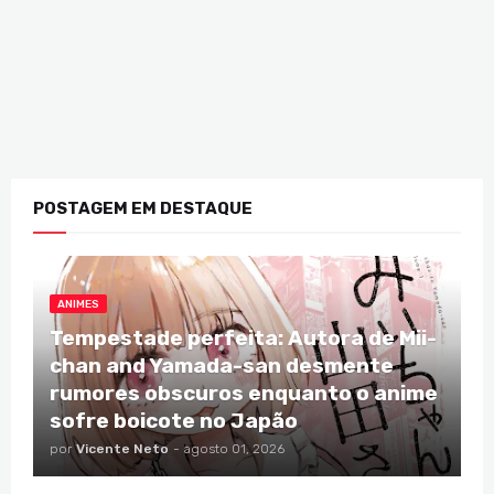
POSTAGEM EM DESTAQUE
ANIMES
Tempestade perfeita: Autora de Mii-
chan and Yamada-san desmente
rumores obscuros enquanto o anime
sofre boicote no Japão
por
Vicente Neto
-
agosto 01, 2026