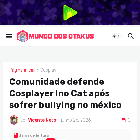
Página inicial
Cosplay
COSPLAY
Comunidade defende
Cosplayer Ino Cat após
sofrer bullying no méxico
por
Vicente Neto
-
junho 26, 2026
0
3 min de leitura