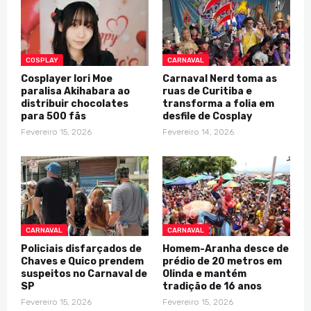
COSPLAY
CARNAVAL
Cosplayer Iori Moe
Carnaval Nerd toma as
paralisa Akihabara ao
ruas de Curitiba e
distribuir chocolates
transforma a folia em
para 500 fãs
desfile de Cosplay
Fevereiro 15, 2026
Fevereiro 14, 2026
CARNAVAL
CARNAVAL
Policiais disfarçados de
Homem-Aranha desce de
Chaves e Quico prendem
prédio de 20 metros em
suspeitos no Carnaval de
Olinda e mantém
SP
tradição de 16 anos
Fevereiro 15, 2026
Fevereiro 15, 2026