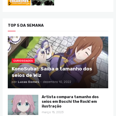
TOP 5 DA SEMANA
CURIOSIDADES
KonoSuba!: Saiba o tamanho dos
seios de Wiz
por
Lucas Gomes
-
dezembro 10, 2022
Artista compara tamanho dos
seios em Bocchi the Rock! em
ilustração
março 15, 2023