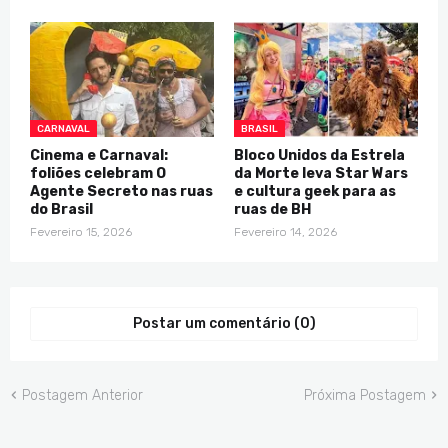
CARNAVAL
BRASIL
Cinema e Carnaval:
Bloco Unidos da Estrela
foliões celebram O
da Morte leva Star Wars
Agente Secreto nas ruas
e cultura geek para as
do Brasil
ruas de BH
Fevereiro 15, 2026
Fevereiro 14, 2026
Postar um comentário (0)
Postagem Anterior
Próxima Postagem