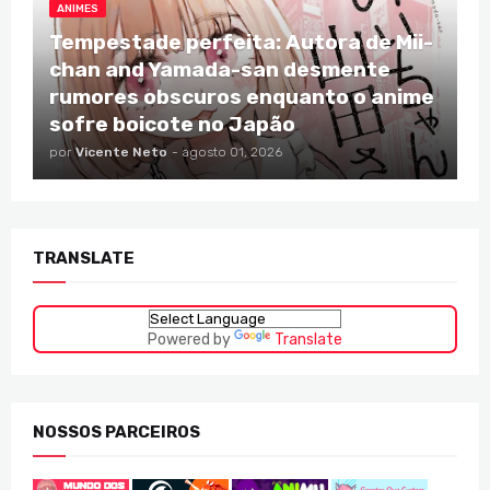
ANIMES
Tempestade perfeita: Autora de Mii-
chan and Yamada-san desmente
rumores obscuros enquanto o anime
sofre boicote no Japão
por
Vicente Neto
-
agosto 01, 2026
TRANSLATE
Powered by
Translate
NOSSOS PARCEIROS