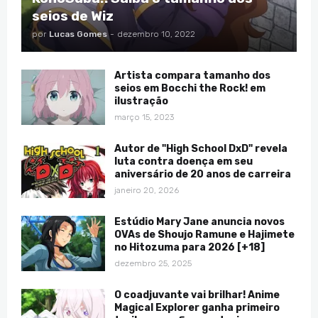
seios de Wiz
por
Lucas Gomes
-
dezembro 10, 2022
Artista compara tamanho dos
seios em Bocchi the Rock! em
ilustração
março 15, 2023
Autor de "High School DxD" revela
luta contra doença em seu
aniversário de 20 anos de carreira
janeiro 20, 2026
Estúdio Mary Jane anuncia novos
OVAs de Shoujo Ramune e Hajimete
no Hitozuma para 2026 [+18]
dezembro 25, 2025
O coadjuvante vai brilhar! Anime
Magical Explorer ganha primeiro