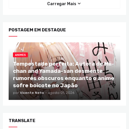
Carregar Mais
POSTAGEM EM DESTAQUE
ANIMES
Tempestade perfeita: Autora de Mii-
chan and Yamada-san desmente
rumores obscuros enquanto o anime
sofre boicote no Japão
por
Vicente Neto
-
agosto 01, 2026
TRANSLATE