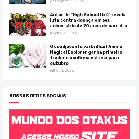
dezembro 25, 2025
Autor de "High School DxD" revela
luta contra doença em seu
aniversário de 20 anos de carreira
janeiro 20, 2026
O coadjuvante vai brilhar! Anime
Magical Explorer ganha primeiro
trailer e confirma estreia para
outubro
julho 31, 2026
NOSSAS REDES SOCIAIS