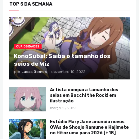
TOP 5 DA SEMANA
CURIOSIDADES
KonoSuba!: Saiba o tamanho dos
seios de Wiz
por
Lucas Gomes
-
dezembro 10, 2022
Artista compara tamanho dos
seios em Bocchi the Rock! em
ilustração
março 15, 2023
Estúdio Mary Jane anuncia novos
OVAs de Shoujo Ramune e Hajimete
no Hitozuma para 2026 [+18]