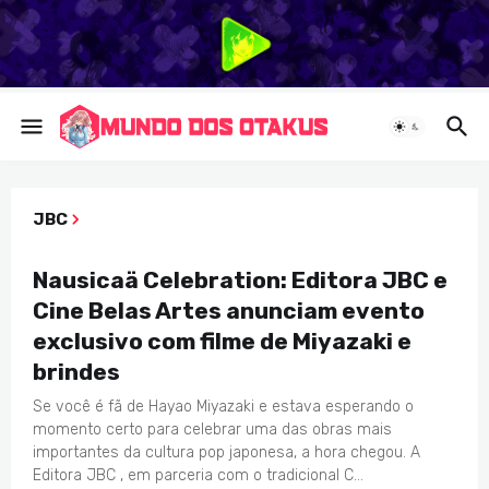
JBC
FILMES
Nausicaä Celebration: Editora JBC e
Cine Belas Artes anunciam evento
exclusivo com filme de Miyazaki e
brindes
Se você é fã de Hayao Miyazaki e estava esperando o
momento certo para celebrar uma das obras mais
importantes da cultura pop japonesa, a hora chegou. A
Editora JBC , em parceria com o tradicional C…