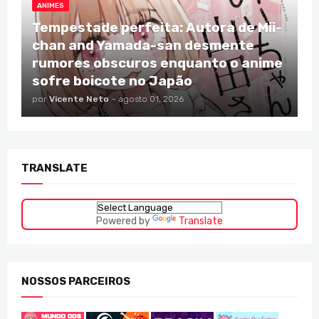
ANIMES
Tempestade perfeita: Autora de Mii-
chan and Yamada-san desmente
rumores obscuros enquanto o anime
sofre boicote no Japão
por
Vicente Neto
-
agosto 01, 2026
TRANSLATE
Powered by
Translate
NOSSOS PARCEIROS