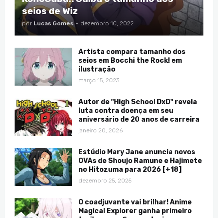
seios de Wiz
por
Lucas Gomes
-
dezembro 10, 2022
Artista compara tamanho dos
seios em Bocchi the Rock! em
ilustração
março 15, 2023
Autor de "High School DxD" revela
luta contra doença em seu
aniversário de 20 anos de carreira
janeiro 20, 2026
Estúdio Mary Jane anuncia novos
OVAs de Shoujo Ramune e Hajimete
no Hitozuma para 2026 [+18]
dezembro 25, 2025
O coadjuvante vai brilhar! Anime
Magical Explorer ganha primeiro