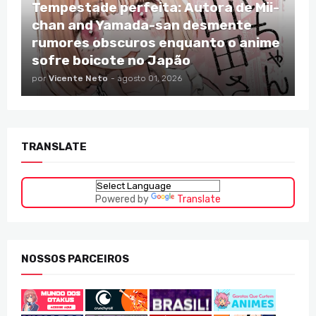
Tempestade perfeita: Autora de Mii-
chan and Yamada-san desmente
rumores obscuros enquanto o anime
sofre boicote no Japão
por
Vicente Neto
-
agosto 01, 2026
TRANSLATE
Powered by
Translate
NOSSOS PARCEIROS