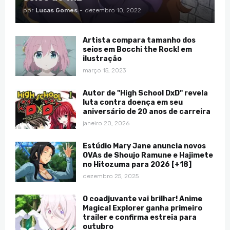
por
Lucas Gomes
-
dezembro 10, 2022
Artista compara tamanho dos
seios em Bocchi the Rock! em
ilustração
março 15, 2023
Autor de "High School DxD" revela
luta contra doença em seu
aniversário de 20 anos de carreira
janeiro 20, 2026
Estúdio Mary Jane anuncia novos
OVAs de Shoujo Ramune e Hajimete
no Hitozuma para 2026 [+18]
dezembro 25, 2025
O coadjuvante vai brilhar! Anime
Magical Explorer ganha primeiro
trailer e confirma estreia para
outubro