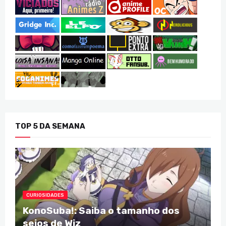
TOP 5 DA SEMANA
CURIOSIDADES
KonoSuba!: Saiba o tamanho dos
seios de Wiz