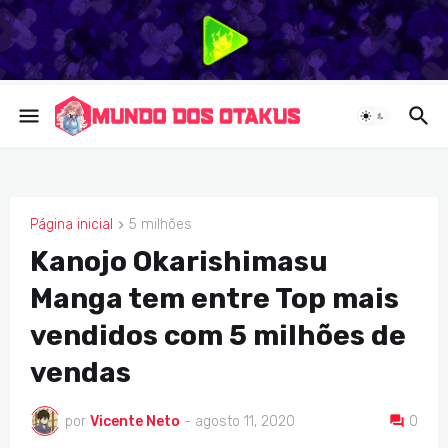
Página inicial
5 milhões
5 MILHÕES
Kanojo Okarishimasu
Manga tem entre Top mais
vendidos com 5 milhões de
vendas
por
Vicente Neto
-
agosto 11, 2020
0