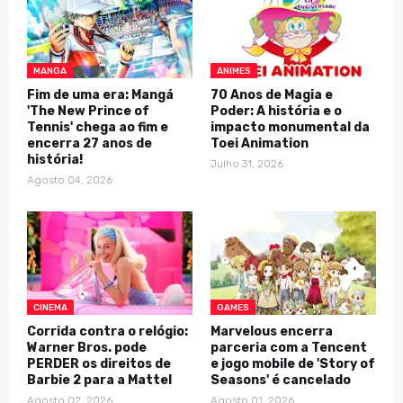
MANGA
ANIMES
Fim de uma era: Mangá
70 Anos de Magia e
'The New Prince of
Poder: A história e o
Tennis' chega ao fim e
impacto monumental da
encerra 27 anos de
Toei Animation
história!
Julho 31, 2026
Agosto 04, 2026
CINEMA
GAMES
Corrida contra o relógio:
Marvelous encerra
Warner Bros. pode
parceria com a Tencent
PERDER os direitos de
e jogo mobile de 'Story of
Barbie 2 para a Mattel
Seasons' é cancelado
Agosto 02, 2026
Agosto 01, 2026