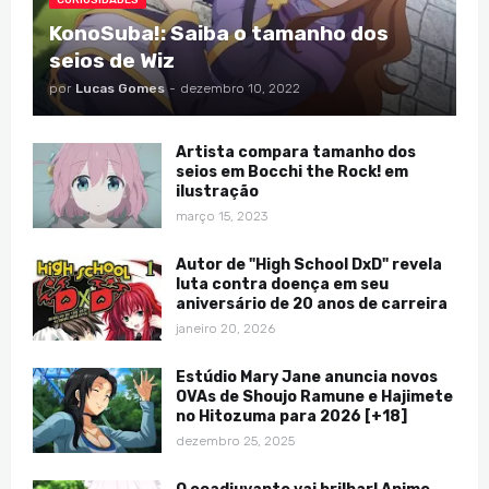
CURIOSIDADES
KonoSuba!: Saiba o tamanho dos
seios de Wiz
por
Lucas Gomes
-
dezembro 10, 2022
Artista compara tamanho dos
seios em Bocchi the Rock! em
ilustração
março 15, 2023
Autor de "High School DxD" revela
luta contra doença em seu
aniversário de 20 anos de carreira
janeiro 20, 2026
Estúdio Mary Jane anuncia novos
OVAs de Shoujo Ramune e Hajimete
no Hitozuma para 2026 [+18]
dezembro 25, 2025