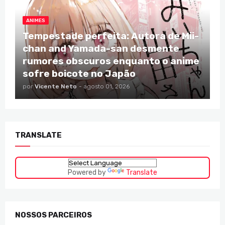
ANIMES
Tempestade perfeita: Autora de Mii-
chan and Yamada-san desmente
rumores obscuros enquanto o anime
sofre boicote no Japão
por
Vicente Neto
-
agosto 01, 2026
TRANSLATE
Powered by
Translate
NOSSOS PARCEIROS