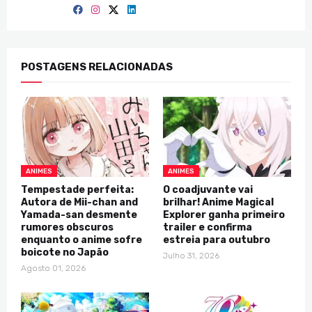
POSTAGENS RELACIONADAS
ANIMES
ANIMES
Tempestade perfeita:
O coadjuvante vai
Autora de Mii-chan and
brilhar! Anime Magical
Yamada-san desmente
Explorer ganha primeiro
rumores obscuros
trailer e confirma
enquanto o anime sofre
estreia para outubro
boicote no Japão
Julho 31, 2026
Agosto 01, 2026