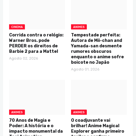
CINEMA
ANIMES
Corrida contra o relógio:
Tempestade perfeita:
Warner Bros. pode
Autora de Mii-chan and
PERDER os direitos de
Yamada-san desmente
Barbie 2 para a Mattel
rumores obscuros
enquanto o anime sofre
Agosto 02, 2026
boicote no Japão
Agosto 01, 2026
ANIMES
ANIMES
70 Anos de Magia e
O coadjuvante vai
Poder: A história e o
brilhar! Anime Magical
impacto monumental da
Explorer ganha primeiro