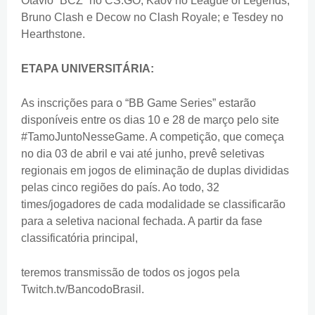
Otávio “BCZ” no CS:GO; Kaov no League of Legends;
Bruno Clash e Decow no Clash Royale; e Tesdey no
Hearthstone.
ETAPA UNIVERSITÁRIA:
As inscrições para o “BB Game Series” estarão
disponíveis entre os dias 10 e 28 de março pelo site
#TamoJuntoNesseGame. A competição, que começa
no dia 03 de abril e vai até junho, prevê seletivas
regionais em jogos de eliminação de duplas divididas
pelas cinco regiões do país. Ao todo, 32
times/jogadores de cada modalidade se classificarão
para a seletiva nacional fechada. A partir da fase
classificatória principal,
teremos transmissão de todos os jogos pela
Twitch.tv/BancodoBrasil.