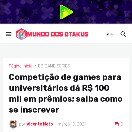
Página inicial
BB GAME SERIES
BB GAME SERIES
Competição de games para
universitários dá R$ 100
mil em prêmios; saiba como
se inscrever
por
Vicente Neto
-
março 19, 2021
0