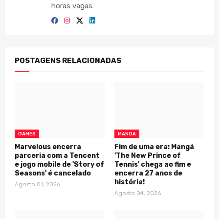
horas vagas.
POSTAGENS RELACIONADAS
GAMES
MANGA
Marvelous encerra
Fim de uma era: Mangá
parceria com a Tencent
'The New Prince of
e jogo mobile de 'Story of
Tennis' chega ao fim e
Seasons' é cancelado
encerra 27 anos de
história!
Agosto 01, 2026
Agosto 04, 2026