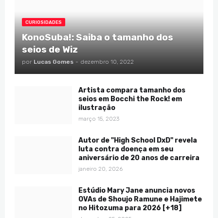
CURIOSIDADES
KonoSuba!: Saiba o tamanho dos
seios de Wiz
por
Lucas Gomes
-
dezembro 10, 2022
Artista compara tamanho dos
seios em Bocchi the Rock! em
ilustração
março 15, 2023
Autor de "High School DxD" revela
luta contra doença em seu
aniversário de 20 anos de carreira
janeiro 20, 2026
Estúdio Mary Jane anuncia novos
OVAs de Shoujo Ramune e Hajimete
no Hitozuma para 2026 [+18]