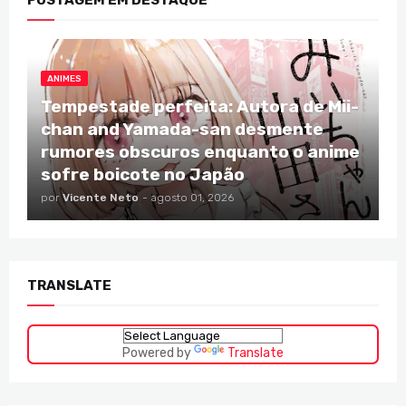
POSTAGEM EM DESTAQUE
ANIMES
Tempestade perfeita: Autora de Mii-
chan and Yamada-san desmente
rumores obscuros enquanto o anime
sofre boicote no Japão
por
Vicente Neto
-
agosto 01, 2026
TRANSLATE
Powered by
Translate