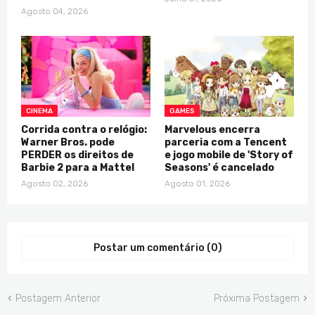
Agosto 04, 2026
CINEMA
GAMES
Corrida contra o relógio:
Marvelous encerra
Warner Bros. pode
parceria com a Tencent
PERDER os direitos de
e jogo mobile de 'Story of
Barbie 2 para a Mattel
Seasons' é cancelado
Agosto 02, 2026
Agosto 01, 2026
Postar um comentário (0)
Postagem Anterior
Próxima Postagem