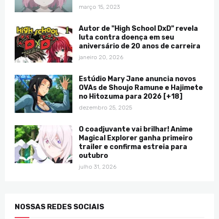
março 15, 2023
Autor de "High School DxD" revela
luta contra doença em seu
aniversário de 20 anos de carreira
janeiro 20, 2026
Estúdio Mary Jane anuncia novos
OVAs de Shoujo Ramune e Hajimete
no Hitozuma para 2026 [+18]
dezembro 25, 2025
O coadjuvante vai brilhar! Anime
Magical Explorer ganha primeiro
trailer e confirma estreia para
outubro
julho 31, 2026
NOSSAS REDES SOCIAIS