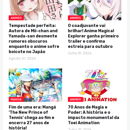
ANIMES
ANIMES
Tempestade perfeita:
O coadjuvante vai
Autora de Mii-chan and
brilhar! Anime Magical
Yamada-san desmente
Explorer ganha primeiro
rumores obscuros
trailer e confirma
enquanto o anime sofre
estreia para outubro
boicote no Japão
Julho 31, 2026
Agosto 01, 2026
MANGA
ANIMES
Fim de uma era: Mangá
70 Anos de Magia e
'The New Prince of
Poder: A história e o
Tennis' chega ao fim e
impacto monumental da
encerra 27 anos de
Toei Animation
história!
Julho 31, 2026