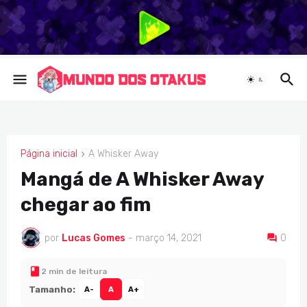
Página inicial
A Whisker Away
A WHISKER AWAY
Mangá de A Whisker Away
chegar ao fim
por
Lucas Gomes
-
março 14, 2021
0
2 min de leitura
Tamanho:
A-
A
A+