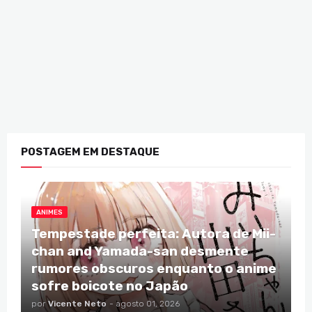
POSTAGEM EM DESTAQUE
ANIMES
Tempestade perfeita: Autora de Mii-
chan and Yamada-san desmente
rumores obscuros enquanto o anime
sofre boicote no Japão
por
Vicente Neto
-
agosto 01, 2026