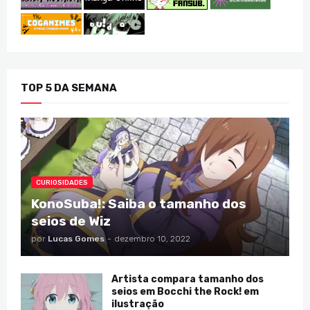
TOP 5 DA SEMANA
CURIOSIDADES
KonoSuba!: Saiba o tamanho dos
seios de Wiz
por
Lucas Gomes
-
dezembro 10, 2022
Artista compara tamanho dos
seios em Bocchi the Rock! em
ilustração