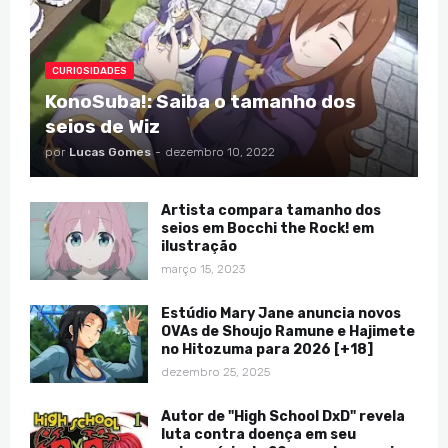
CURIOSIDADES
KonoSuba!: Saiba o tamanho dos
seios de Wiz
por
Lucas Gomes
-
dezembro 10, 2022
Artista compara tamanho dos
seios em Bocchi the Rock! em
ilustração
março 15, 2023
Estúdio Mary Jane anuncia novos
OVAs de Shoujo Ramune e Hajimete
no Hitozuma para 2026 [+18]
dezembro 25, 2025
Autor de "High School DxD" revela
luta contra doença em seu