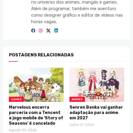
no universo dos animes, mangás e games.
Além de programar, também me aventuro
como designer gráfico e editor de vídeos nas
horas vagas.
POSTAGENS RELACIONADAS
GAMES
ANIMES
Marvelous encerra
Senren Banka vai ganhar
parceria com a Tencent
adaptação para anime
e jogo mobile de 'Story of
em 2027
Seasons' é cancelado
Julho 27, 2026
Agosto 01, 2026