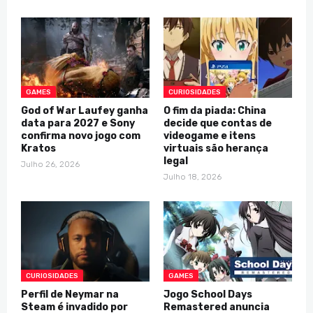
GAMES
CURIOSIDADES
God of War Laufey ganha
O fim da piada: China
data para 2027 e Sony
decide que contas de
confirma novo jogo com
videogame e itens
Kratos
virtuais são herança
legal
Julho 26, 2026
Julho 18, 2026
CURIOSIDADES
GAMES
Perfil de Neymar na
Jogo School Days
Steam é invadido por
Remastered anuncia