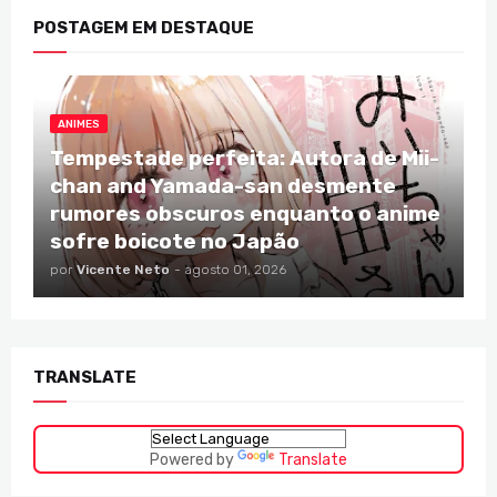
POSTAGEM EM DESTAQUE
ANIMES
Tempestade perfeita: Autora de Mii-
chan and Yamada-san desmente
rumores obscuros enquanto o anime
sofre boicote no Japão
por
Vicente Neto
-
agosto 01, 2026
TRANSLATE
Powered by
Translate