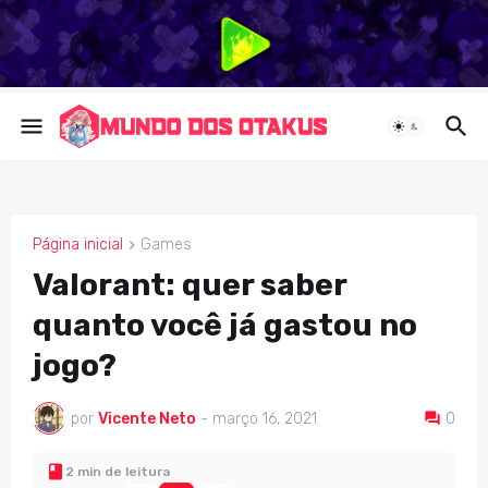
Página inicial
Games
GAMES
Valorant: quer saber
quanto você já gastou no
jogo?
por
Vicente Neto
-
março 16, 2021
0
2 min de leitura