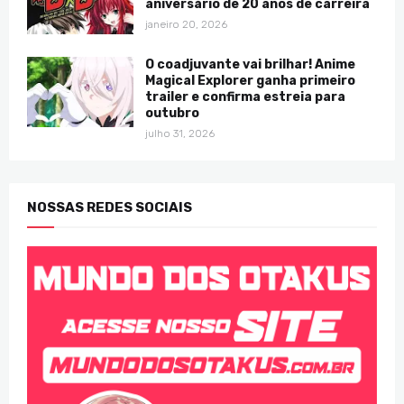
aniversário de 20 anos de carreira
janeiro 20, 2026
O coadjuvante vai brilhar! Anime
Magical Explorer ganha primeiro
trailer e confirma estreia para
outubro
julho 31, 2026
NOSSAS REDES SOCIAIS