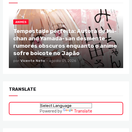
ANIMES
Tempestade perfeita: Autora de Mii-
chan and Yamada-san desmente
rumores obscuros enquanto o anime
sofre boicote no Japão
por
Vicente Neto
-
agosto 01, 2026
TRANSLATE
Powered by
Translate