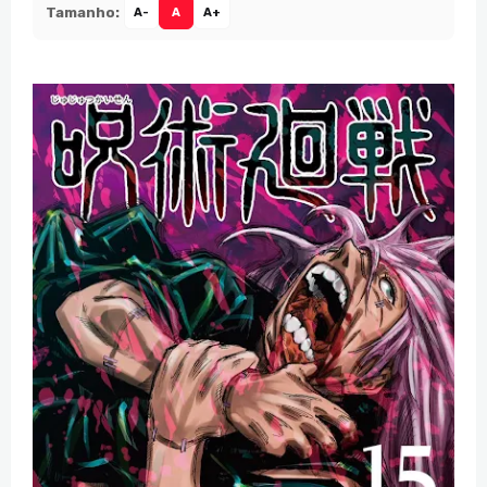
Tamanho:
A-
A
A+