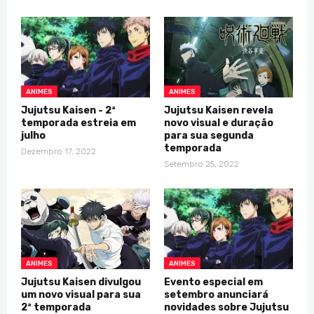
ANIMES
ANIMES
Jujutsu Kaisen - 2ª
Jujutsu Kaisen revela
temporada estreia em
novo visual e duração
julho
para sua segunda
temporada
Dezembro 17, 2022
Setembro 25, 2022
ANIMES
ANIMES
Jujutsu Kaisen divulgou
Evento especial em
um novo visual para sua
setembro anunciará
2ª temporada
novidades sobre Jujutsu