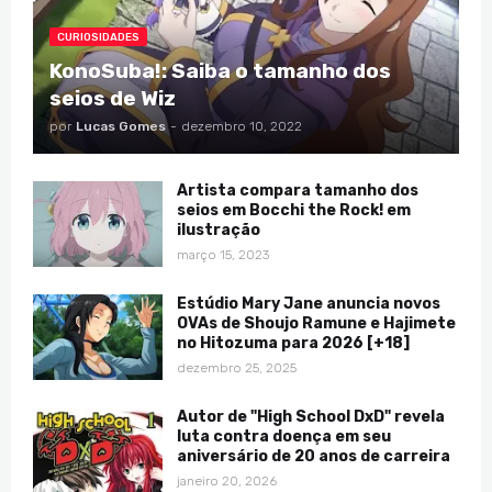
CURIOSIDADES
KonoSuba!: Saiba o tamanho dos
seios de Wiz
por
Lucas Gomes
-
dezembro 10, 2022
Artista compara tamanho dos
seios em Bocchi the Rock! em
ilustração
março 15, 2023
Estúdio Mary Jane anuncia novos
OVAs de Shoujo Ramune e Hajimete
no Hitozuma para 2026 [+18]
dezembro 25, 2025
Autor de "High School DxD" revela
luta contra doença em seu
aniversário de 20 anos de carreira
janeiro 20, 2026