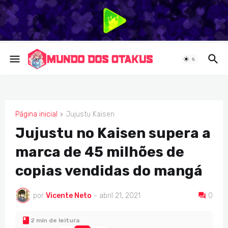
Página inicial
Jujustu Kaisen
JUJUSTU KAISEN
Jujustu no Kaisen supera a
marca de 45 milhões de
copias vendidas do mangá
por
Vicente Neto
-
abril 21, 2021
0
2 min de leitura