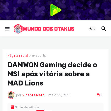
Página inicial
e-sports
E-SPORTS
DAMWON Gaming decide o
MSI após vitória sobre a
MAD Lions
por
Vicente Neto
-
maio 22, 2021
0
3 min de leitura