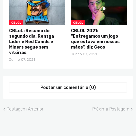
CBLOL
CBLOL
CBLoL: Resumo do
CBLOL 2021:
segundo dia, Rensga
"Entregamos um jogo
Líder e Red Canids e
que estava em nossas
Miners segue sem
mãos", diz Ceos
vitórias
Junho 07, 2021
Junho 07, 2021
Postar um comentário (0)
Postagem Anterior
Próxima Postagem