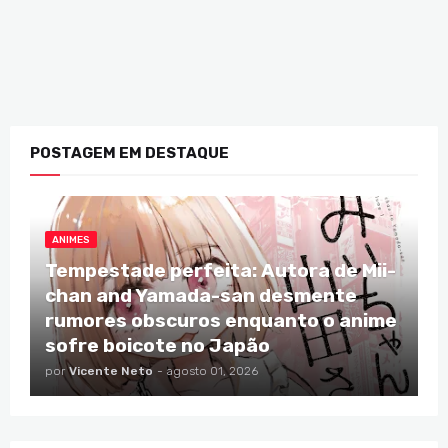
POSTAGEM EM DESTAQUE
ANIMES
Tempestade perfeita: Autora de Mii-
chan and Yamada-san desmente
rumores obscuros enquanto o anime
sofre boicote no Japão
por
Vicente Neto
-
agosto 01, 2026