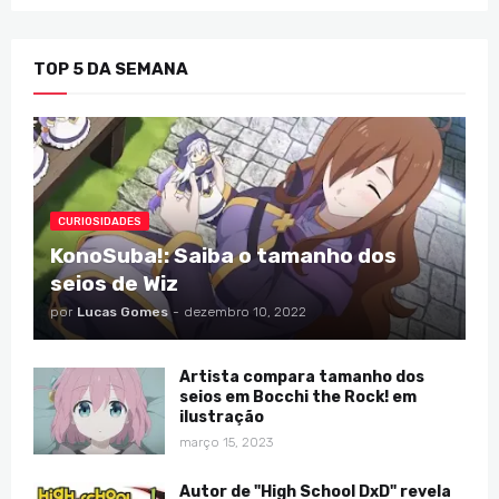
TOP 5 DA SEMANA
CURIOSIDADES
KonoSuba!: Saiba o tamanho dos
seios de Wiz
por
Lucas Gomes
-
dezembro 10, 2022
Artista compara tamanho dos
seios em Bocchi the Rock! em
ilustração
março 15, 2023
Autor de "High School DxD" revela