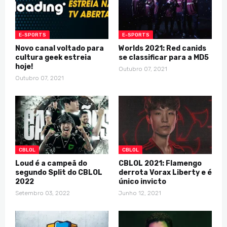
E-SPORTS
E-SPORTS
Novo canal voltado para
Worlds 2021: Red canids
cultura geek estreia
se classificar para a MD5
hoje!
Outubro 07, 2021
Outubro 07, 2021
CBLOL
CBLOL
Loud é a campeã do
CBLOL 2021: Flamengo
segundo Split do CBLOL
derrota Vorax Liberty e é
2022
único invicto
Setembro 03, 2022
Junho 12, 2021