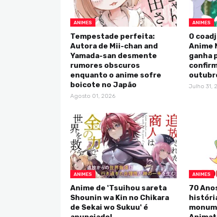
ANIMES
ANIMES
Tempestade perfeita:
O coadj
Autora de Mii-chan and
Anime 
Yamada-san desmente
ganha p
rumores obscuros
confirm
enquanto o anime sofre
outubr
boicote no Japão
Julho 31, 
Agosto 01, 2026
ANIMES
ANIMES
Anime de 'Tsuihou sareta
70 Anos
Shounin wa Kin no Chikara
históri
de Sekai wo Sukuu' é
monume
anunciado!
Animat