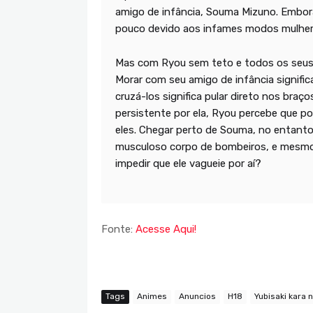
amigo de infância, Souma Mizuno. Embora 
pouco devido aos infames modos mulhe
Mas com Ryou sem teto e todos os seus 
Morar com seu amigo de infância signific
cruzá-los significa pular direto nos braç
persistente por ela, Ryou percebe que p
eles. Chegar perto de Souma, no entanto
musculoso corpo de bombeiros, e mesmo
impedir que ele vagueie por aí?
Fonte:
Acesse Aqui!
Tags
Animes
Anuncios
H18
Yubisaki kara 