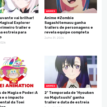
ANIMES
uvante vai brilhar!
Anime #Zombie
Magical Explorer
Sagashitemasu ganha
rimeiro trailer e
trailers de personagens e
a estreia para
revela equipe completa
o
Julho 31, 2026
2026
ANIMES
 de Magia e Poder: A
2ª Temporada de 'Hyouken
a e o impacto
no Majutsushi' ganha
ntal da Toei
trailer e data de estreia
ion