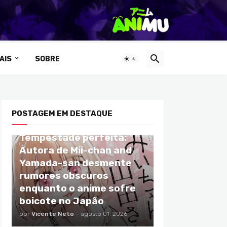
AIS
SOBRE
POSTAGEM EM DESTAQUE
ANIMES
Tempestade perfeita:
Autora de Mii-chan and
Yamada-san desmente
rumores obscuros
enquanto o anime sofre
boicote no Japão
por
Vicente Neto
-
agosto 01, 2026