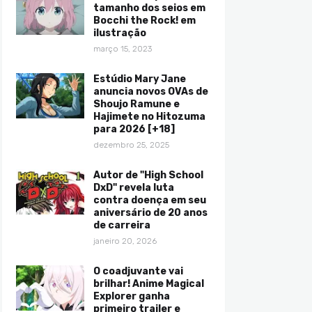
tamanho dos seios em
Bocchi the Rock! em
ilustração
março 15, 2023
Estúdio Mary Jane
anuncia novos OVAs de
Shoujo Ramune e
Hajimete no Hitozuma
para 2026 [+18]
dezembro 25, 2025
Autor de "High School
DxD" revela luta
contra doença em seu
aniversário de 20 anos
de carreira
janeiro 20, 2026
O coadjuvante vai
brilhar! Anime Magical
Explorer ganha
primeiro trailer e