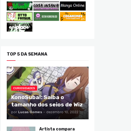
TOP 5 DA SEMANA
CURIOSIDADES
KonoSuba!: Saiba o
tamanho dos seios de Wiz
por
Lucas Gomes
-
dezembro 10, 2022
Artista compara