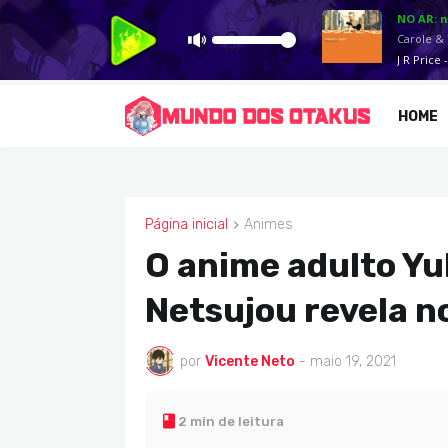
HOME
Página inicial
Animes
ANIMES
O anime adulto Yu
Netsujou revela n
por
Vicente Neto
-
maio 19, 2021
2 min de leitura