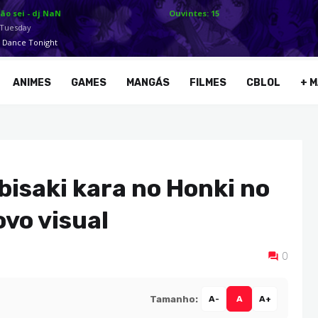
ANIMES
GAMES
MANGÁS
FILMES
CBLOL
+ M
bisaki kara no Honki no
ovo visual
0
Tamanho:
A-
A
A+