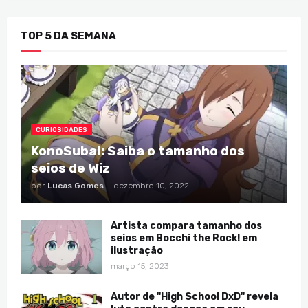
TOP 5 DA SEMANA
CURIOSIDADES
KonoSuba!: Saiba o tamanho dos
seios de Wiz
por
Lucas Gomes
-
dezembro 10, 2022
Artista compara tamanho dos
seios em Bocchi the Rock! em
ilustração
março 15, 2023
Autor de "High School DxD" revela