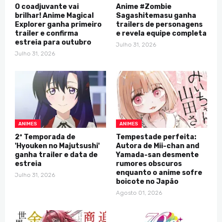
O coadjuvante vai
Anime #Zombie
brilhar! Anime Magical
Sagashitemasu ganha
Explorer ganha primeiro
trailers de personagens
trailer e confirma
e revela equipe completa
estreia para outubro
Julho 31, 2026
Julho 31, 2026
ANIMES
ANIMES
2ª Temporada de
Tempestade perfeita:
'Hyouken no Majutsushi'
Autora de Mii-chan and
ganha trailer e data de
Yamada-san desmente
estreia
rumores obscuros
enquanto o anime sofre
Julho 31, 2026
boicote no Japão
Agosto 01, 2026