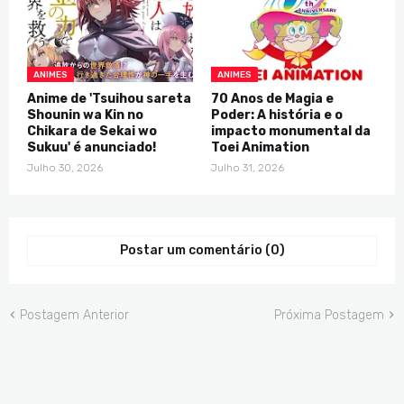
ANIMES
ANIMES
Anime de 'Tsuihou sareta
70 Anos de Magia e
Shounin wa Kin no
Poder: A história e o
Chikara de Sekai wo
impacto monumental da
Sukuu' é anunciado!
Toei Animation
Julho 30, 2026
Julho 31, 2026
Postar um comentário (0)
Postagem Anterior
Próxima Postagem