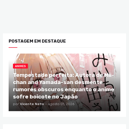
POSTAGEM EM DESTAQUE
ANIMES
Tempestade perfeita: Autora de Mii-
chan and Yamada-san desmente
rumores obscuros enquanto o anime
sofre boicote no Japão
por
Vicente Neto
-
agosto 01, 2026