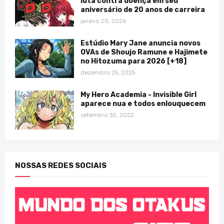
luta contra doença em seu
aniversário de 20 anos de carreira
janeiro 20, 2026
Estúdio Mary Jane anuncia novos
OVAs de Shoujo Ramune e Hajimete
no Hitozuma para 2026 [+18]
dezembro 25, 2025
My Hero Academia - Invisible Girl
aparece nua e todos enlouquecem
setembro 30, 2022
NOSSAS REDES SOCIAIS