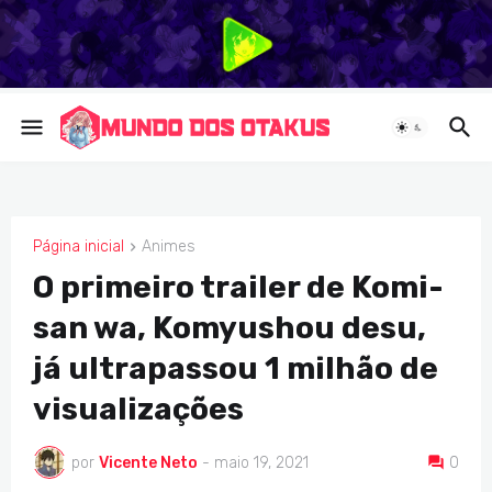
Página inicial
Animes
ANIMES
O primeiro trailer de Komi-
san wa, Komyushou desu,
já ultrapassou 1 milhão de
visualizações
por
Vicente Neto
-
maio 19, 2021
0