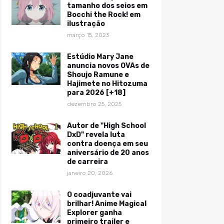
tamanho dos seios em
Bocchi the Rock! em
ilustração
março 15, 2023
Estúdio Mary Jane
anuncia novos OVAs de
Shoujo Ramune e
Hajimete no Hitozuma
para 2026 [+18]
dezembro 25, 2025
Autor de "High School
DxD" revela luta
contra doença em seu
aniversário de 20 anos
de carreira
janeiro 20, 2026
O coadjuvante vai
brilhar! Anime Magical
Explorer ganha
primeiro trailer e