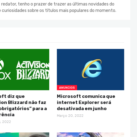
redator, tenho o prazer de trazer as últimas novidades do
e curiosidades sobre os títulos mais populares do momento.
ANUNCIOS
ft diz que
Microsoft comunica que
ion Blizzard não faz
internet Explorer será
obrigatórios” para a
desativada em junho
rência
Março 20, 2022
, 2022