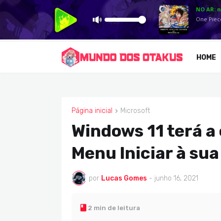
HOME
Página inicial
Microsoft
MICROSOFT
Windows 11 terá a
Menu Iniciar à sua
por
Lucas Gomes
-
junho 16, 2021
2 min de leitura