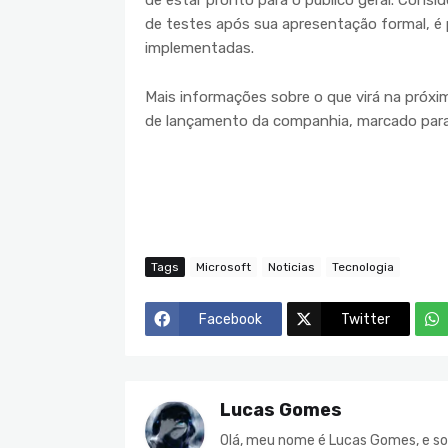
de estar pronto para o público geral. Cons
de testes após sua apresentação formal, é
implementadas.
Mais informações sobre o que virá na próx
de lançamento da companhia, marcado para
Tags
Microsoft
Noticias
Tecnologia
Facebook
Twitter
Lucas Gomes
Olá, meu nome é Lucas Gomes, e so