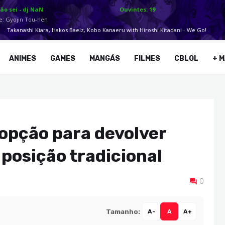
ANIMES
GAMES
MANGÁS
FILMES
CBLOL
+ M
 opção para devolver
 posição tradicional
0
Tamanho:
A-
A
A+