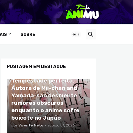
AIS
SOBRE
POSTAGEM EM DESTAQUE
ANIMES
Tempestade perfeita:
Autora de Mii-chan and
Yamada-san desmente
rumores obscuros
enquanto o anime sofre
boicote no Japão
por
Vicente Neto
-
agosto 01, 2026