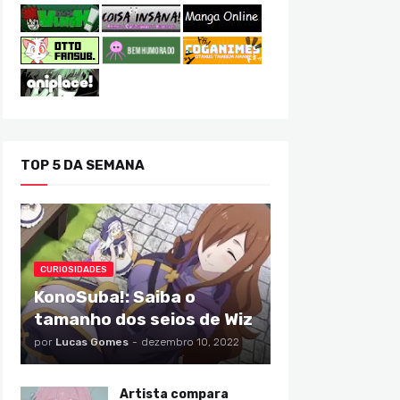
TOP 5 DA SEMANA
CURIOSIDADES
KonoSuba!: Saiba o
tamanho dos seios de Wiz
por
Lucas Gomes
-
dezembro 10, 2022
Artista compara