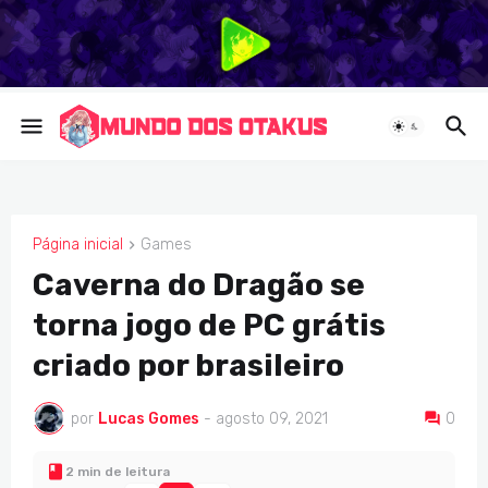
Página inicial
Games
GAMES
Caverna do Dragão se
torna jogo de PC grátis
criado por brasileiro
por
Lucas Gomes
-
agosto 09, 2021
0
2 min de leitura