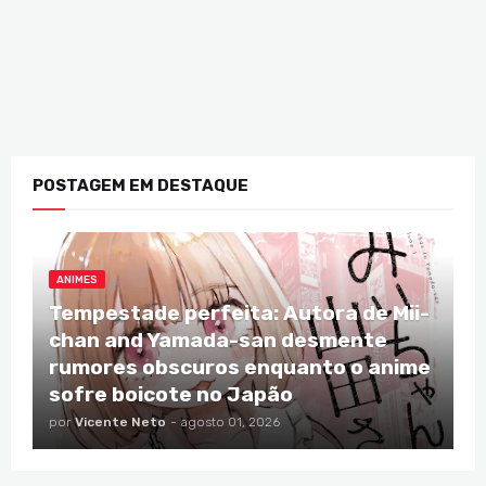
POSTAGEM EM DESTAQUE
ANIMES
Tempestade perfeita: Autora de Mii-
chan and Yamada-san desmente
rumores obscuros enquanto o anime
sofre boicote no Japão
por
Vicente Neto
-
agosto 01, 2026