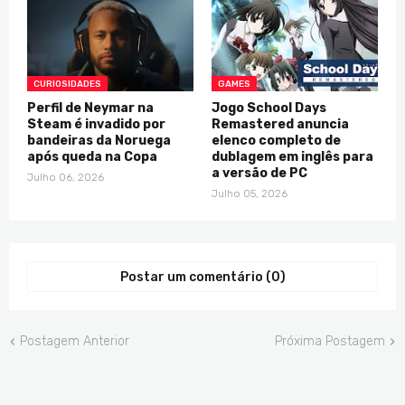
CURIOSIDADES
GAMES
Perfil de Neymar na
Jogo School Days
Steam é invadido por
Remastered anuncia
bandeiras da Noruega
elenco completo de
após queda na Copa
dublagem em inglês para
a versão de PC
Julho 06, 2026
Julho 05, 2026
Postar um comentário (0)
Postagem Anterior
Próxima Postagem