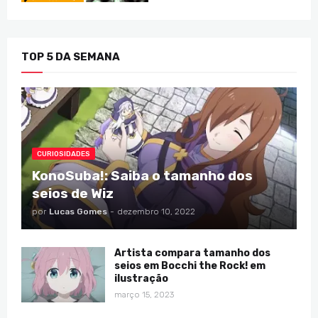
TOP 5 DA SEMANA
CURIOSIDADES
KonoSuba!: Saiba o tamanho dos
seios de Wiz
por
Lucas Gomes
-
dezembro 10, 2022
Artista compara tamanho dos
seios em Bocchi the Rock! em
ilustração
março 15, 2023