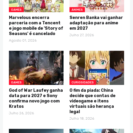
GAMES
ANIMES
Marvelous encerra
Senren Banka vai ganhar
parceria com a Tencent
adaptação para anime
e jogo mobile de 'Story of
em 2027
Seasons' é cancelado
Julho 27, 2026
Agosto 01, 2026
GAMES
CURIOSIDADES
God of War Laufey ganha
O fim da piada: China
data para 2027 e Sony
decide que contas de
confirma novo jogo com
videogame e itens
Kratos
virtuais são herança
legal
Julho 26, 2026
Julho 18, 2026