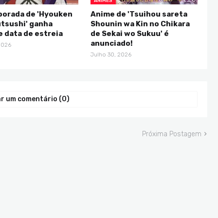
ANIMES
porada de 'Hyouken
Anime de 'Tsuihou sareta
tsushi' ganha
Shounin wa Kin no Chikara
 e data de estreia
de Sekai wo Sukuu' é
anunciado!
2026
Julho 30, 2026
r um comentário (0)
Próxima Postagem