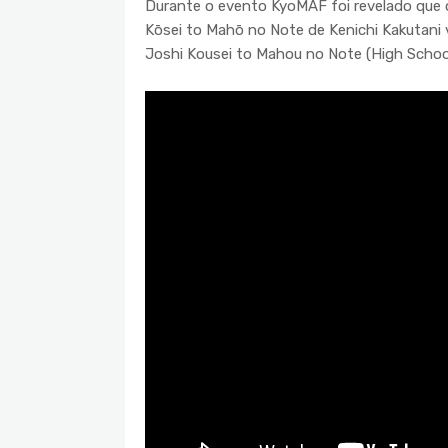
Durante o evento KyoMAF foi revelado que o
Kōsei to Mahō no Note de Kenichi Kakutani 
Joshi Kousei to Mahou no Note (High School