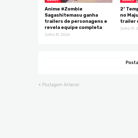
ANIMES
ANIMES
Anime #Zombie
2ª Tem
Sagashitemasu ganha
no Maju
trailers de personagens e
trailer
revela equipe completa
Julho 31, 
Julho 31, 2026
Posta
Postagem Anterior