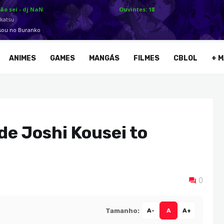
ANIMES
GAMES
MANGÁS
FILMES
CBLOL
+ M
e Joshi Kousei to
0
Tamanho:
A-
A
A+