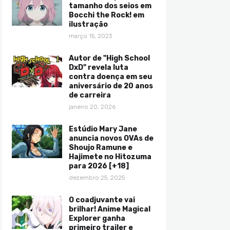
tamanho dos seios em
Bocchi the Rock! em
ilustração
março 15, 2023
Autor de "High School
DxD" revela luta
contra doença em seu
aniversário de 20 anos
de carreira
janeiro 20, 2026
Estúdio Mary Jane
anuncia novos OVAs de
Shoujo Ramune e
Hajimete no Hitozuma
para 2026 [+18]
dezembro 25, 2025
O coadjuvante vai
brilhar! Anime Magical
Explorer ganha
primeiro trailer e