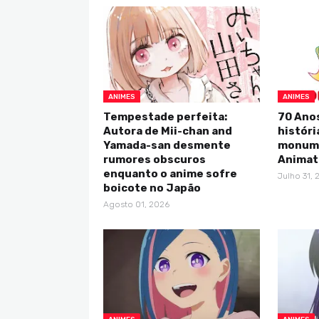
ANIMES
ANIMES
Tempestade perfeita:
70 Anos
Autora de Mii-chan and
históri
Yamada-san desmente
monume
rumores obscuros
Animat
enquanto o anime sofre
Julho 31, 
boicote no Japão
Agosto 01, 2026