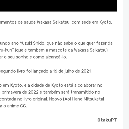
lementos de saúde Wakasa Seikatsu, com sede em Kyoto.
gundo ano Yuzuki Shidō, que não sabe o que quer fazer da
ru-kun” (que é também a mascote da Wakasa Seikatsu).
r o seu sonho e como alcançá-lo.
segundo livro foi lançado a 16 de julho de 2021.
em Kyoto, e a cidade de Kyoto está a colaborar no
na primavera de 2022 e também será transmitido no
ontada no livro original. Noovo (Aoi Hane Mitsuketa!
ar o anime CG.
OtakuPT