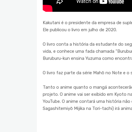
Kakutani é o presidente da empresa de sup
Ele publicou o livro em julho de 2020.
O livro conta a história da estudante do se
vida, e conhece uma fada chamada “Burubu
Buruburu-kun ensina Yuzuma como encontra
O livro faz parte da série Mahō no Note e o 
Tanto o anime quanto o mangá acontecerão 
projeto. O anime vai ser exibido em Kyoto 
YouTube. O anime contará uma história não c
Sagashitemiyō Mijika na Tori-tachi) irá anim