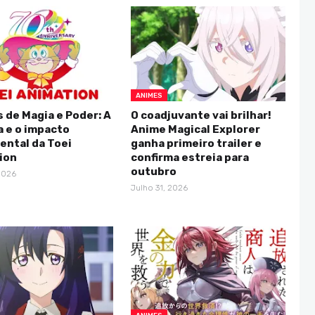
ANIMES
 de Magia e Poder: A
O coadjuvante vai brilhar!
a e o impacto
Anime Magical Explorer
ntal da Toei
ganha primeiro trailer e
ion
confirma estreia para
outubro
2026
Julho 31, 2026