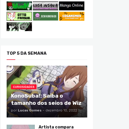
TOP 5 DA SEMANA
CURIOSIDADES
KonoSuba!: Saiba o
tamanho dos seios de Wiz
por
Lucas Gomes
-
dezembro 10, 2022
Artista compara