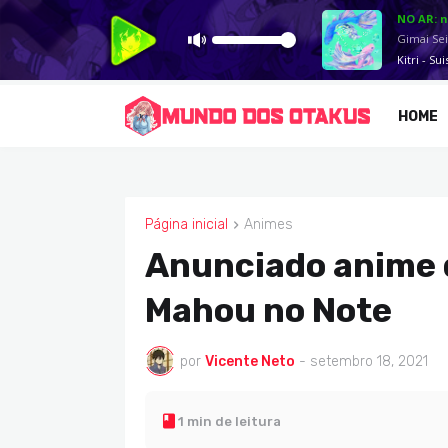
HOME
Página inicial
Animes
ANIMES
Anunciado anime d
Mahou no Note
por
Vicente Neto
-
setembro 18, 2021
1 min de leitura