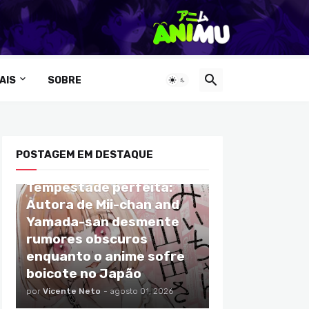
AIS
SOBRE
POSTAGEM EM DESTAQUE
ANIMES
Tempestade perfeita:
Autora de Mii-chan and
Yamada-san desmente
rumores obscuros
enquanto o anime sofre
boicote no Japão
por
Vicente Neto
-
agosto 01, 2026