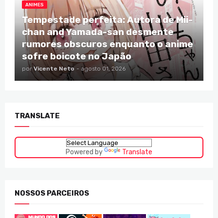
ANIMES
Tempestade perfeita: Autora de Mii-
chan and Yamada-san desmente
rumores obscuros enquanto o anime
sofre boicote no Japão
por
Vicente Neto
-
agosto 01, 2026
TRANSLATE
Powered by
Translate
NOSSOS PARCEIROS