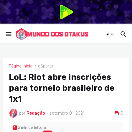
Página inicial
eSports
ESPORTS
LoL: Riot abre inscrições
para torneio brasileiro de
1x1
por
Redação
-
setembro 01, 2021
0
2 min de leitura