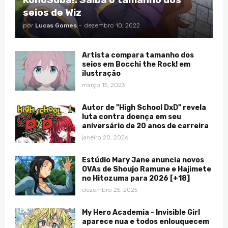
seios de Wiz
por
Lucas Gomes
-
dezembro 10, 2022
Artista compara tamanho dos
seios em Bocchi the Rock! em
ilustração
março 15, 2023
Autor de "High School DxD" revela
luta contra doença em seu
aniversário de 20 anos de carreira
janeiro 20, 2026
Estúdio Mary Jane anuncia novos
OVAs de Shoujo Ramune e Hajimete
no Hitozuma para 2026 [+18]
dezembro 25, 2025
My Hero Academia - Invisible Girl
aparece nua e todos enlouquecem