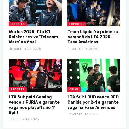
ESPORTS
ESPORTS
Worlds 2025: T1 x KT
Team Liquid é a primeira
Rolster revive 'Telecom
campeã da LTA 2025 -
Wars' na final
Fase Américas
Novembro 02, 2025
Fevereiro 23, 2025
ESPORTS
CBLOL
LTA Sul: paiN Gaming
LTA Sul: LOUD vence RED
vence a FURIA e garante
Canids por 2-1 e garante
vaga nos playoffs no 1º
vaga na Fase Américas
Split
Fevereiro 09, 2025
Fevereiro 09, 2025