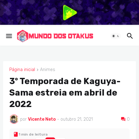
Página inicial
Animes
ANIMES
3º Temporada de Kaguya-
Sama estreia em abril de
2022
por
Vicente Neto
-
outubro 21, 2021
0
1 min de leitura