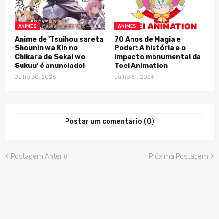
ANIMES
ANIMES
Anime de 'Tsuihou sareta
70 Anos de Magia e
Shounin wa Kin no
Poder: A história e o
Chikara de Sekai wo
impacto monumental da
Sukuu' é anunciado!
Toei Animation
Julho 30, 2026
Julho 31, 2026
Postar um comentário (0)
Postagem Anterior
Próxima Postagem