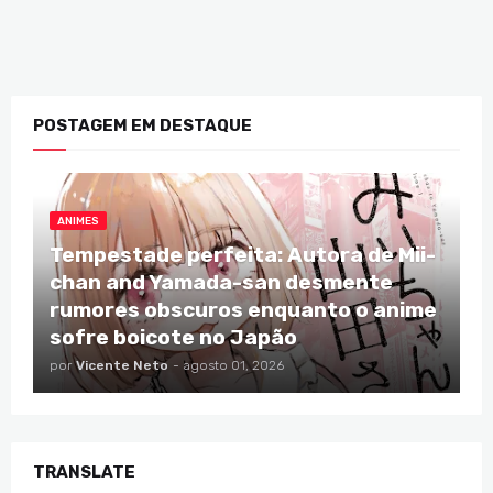
POSTAGEM EM DESTAQUE
ANIMES
Tempestade perfeita: Autora de Mii-
chan and Yamada-san desmente
rumores obscuros enquanto o anime
sofre boicote no Japão
por
Vicente Neto
-
agosto 01, 2026
TRANSLATE