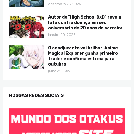
dezembro 25, 2025
Autor de "High School DxD" revela
luta contra doença em seu
aniversário de 20 anos de carreira
janeiro 20, 2026
O coadjuvante vai brilhar! Anime
Magical Explorer ganha primeiro
trailer e confirma estreia para
outubro
julho 31, 2026
NOSSAS REDES SOCIAIS