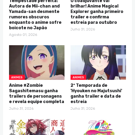
Tempestade perfeita:
O coadjuvante vai
Autora de Mii-chan and
brilhar! Anime Magical
Yamada-san desmente
Explorer ganha primeiro
rumores obscuros
trailer e confirma
enquanto o anime sofre
estreia para outubro
boicote no Japão
Julho 31, 2026
Agosto 01, 2026
ANIMES
ANIMES
Anime #Zombie
2ª Temporada de
Sagashitemasu ganha
'Hyouken no Majutsushi'
trailers de personagens
ganha trailer e data de
e revela equipe completa
estreia
Julho 31, 2026
Julho 31, 2026