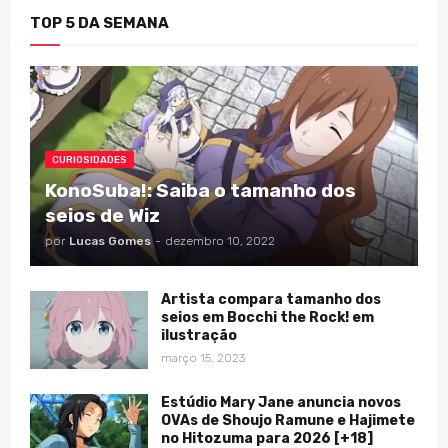
TOP 5 DA SEMANA
CURIOSIDADES
KonoSuba!: Saiba o tamanho dos
seios de Wiz
por
Lucas Gomes
-
dezembro 10, 2022
Artista compara tamanho dos
seios em Bocchi the Rock! em
ilustração
março 15, 2023
Estúdio Mary Jane anuncia novos
OVAs de Shoujo Ramune e Hajimete
no Hitozuma para 2026 [+18]