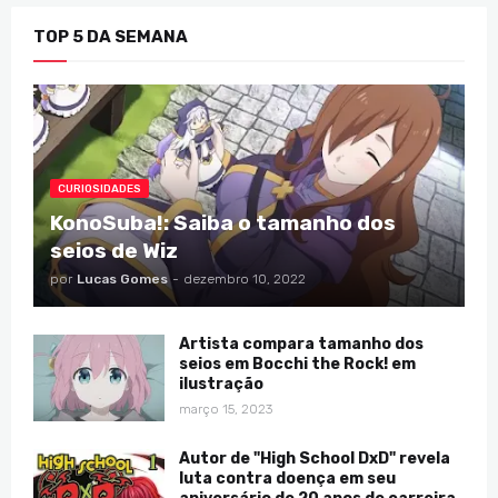
TOP 5 DA SEMANA
CURIOSIDADES
KonoSuba!: Saiba o tamanho dos
seios de Wiz
por
Lucas Gomes
-
dezembro 10, 2022
Artista compara tamanho dos
seios em Bocchi the Rock! em
ilustração
março 15, 2023
Autor de "High School DxD" revela
luta contra doença em seu