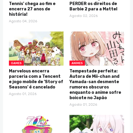
Tennis' chega ao fim e
PERDER os direitos de
encerra 27 anos de
Barbie 2 para a Mattel
história!
Agosto 02, 2026
Agosto 04, 2026
GAMES
ANIMES
Marvelous encerra
Tempestade perfeita:
parceria com a Tencent
Autora de Mii-chan and
e jogo mobile de 'Story of
Yamada-san desmente
Seasons' é cancelado
rumores obscuros
enquanto o anime sofre
Agosto 01, 2026
boicote no Japão
Agosto 01, 2026