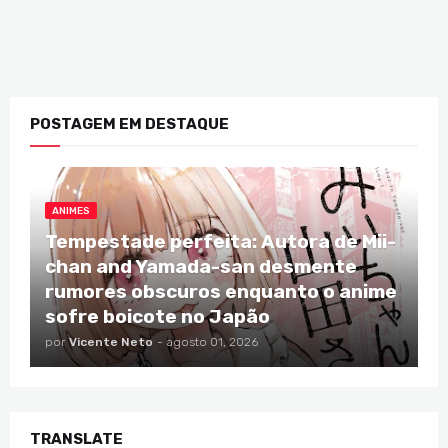
POSTAGEM EM DESTAQUE
ANIMES
Tempestade perfeita: Autora de Mii-
chan and Yamada-san desmente
rumores obscuros enquanto o anime
sofre boicote no Japão
por
Vicente Neto
-
agosto 01, 2026
TRANSLATE