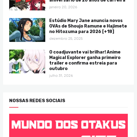
aniversário de 20 anos de carreira
janeiro 20, 2026
Estúdio Mary Jane anuncia novos
OVAs de Shoujo Ramune e Hajimete
no Hitozuma para 2026 [+18]
dezembro 25, 2025
O coadjuvante vai brilhar! Anime
Magical Explorer ganha primeiro
trailer e confirma estreia para
outubro
julho 31, 2026
NOSSAS REDES SOCIAIS