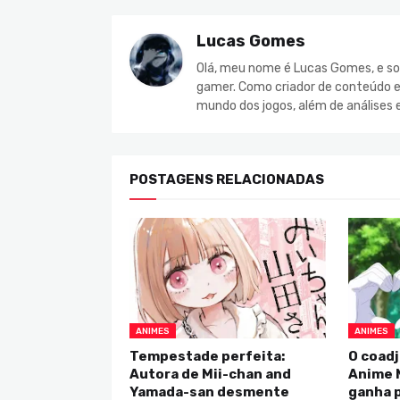
Lucas Gomes
Olá, meu nome é Lucas Gomes, e so
gamer. Como criador de conteúdo e 
mundo dos jogos, além de análises 
POSTAGENS RELACIONADAS
ANIMES
ANIMES
Tempestade perfeita:
O coadj
Autora de Mii-chan and
Anime 
Yamada-san desmente
ganha p