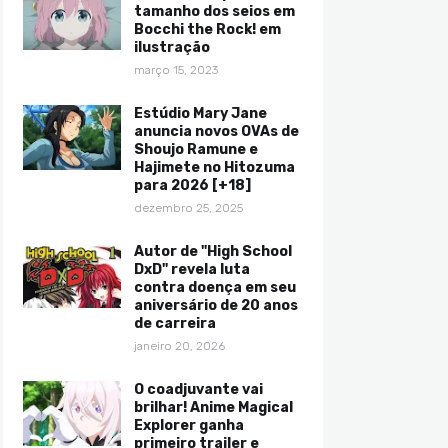
tamanho dos seios em
Bocchi the Rock! em
ilustração
março 15, 2023
Estúdio Mary Jane
anuncia novos OVAs de
Shoujo Ramune e
Hajimete no Hitozuma
para 2026 [+18]
dezembro 25, 2025
Autor de "High School
DxD" revela luta
contra doença em seu
aniversário de 20 anos
de carreira
janeiro 20, 2026
O coadjuvante vai
brilhar! Anime Magical
Explorer ganha
primeiro trailer e