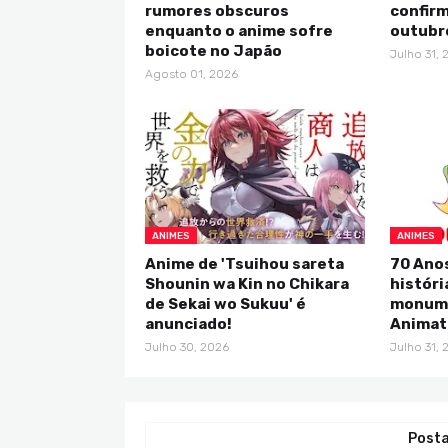
rumores obscuros
confirm
enquanto o anime sofre
outubr
boicote no Japão
Julho 31, 
Agosto 01, 2026
ANIMES
ANIMES
Anime de 'Tsuihou sareta
70 Anos
Shounin wa Kin no Chikara
históri
de Sekai wo Sukuu' é
monume
anunciado!
Animat
Julho 30, 2026
Julho 31, 
Posta