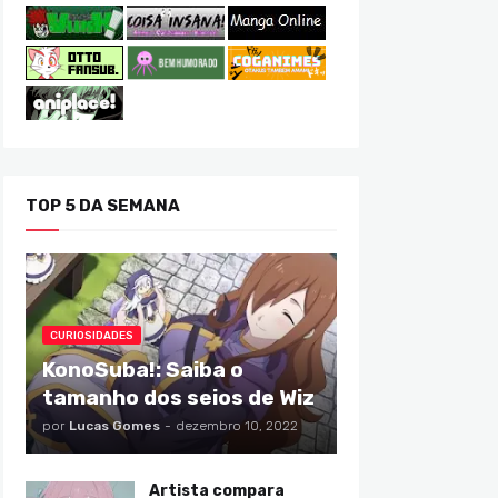
TOP 5 DA SEMANA
CURIOSIDADES
KonoSuba!: Saiba o
tamanho dos seios de Wiz
por
Lucas Gomes
-
dezembro 10, 2022
Artista compara