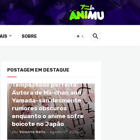
AIS
SOBRE
POSTAGEM EM DESTAQUE
ANIMES
Tempestade perfeita:
Autora de Mii-chan and
Yamada-san desmente
rumores obscuros
enquanto o anime sofre
boicote no Japão
por
Vicente Neto
-
agosto 01, 2026