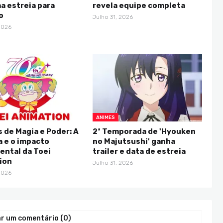
a estreia para
revela equipe completa
o
Julho 31, 2026
2026
ANIMES
 de Magia e Poder: A
2ª Temporada de 'Hyouken
a e o impacto
no Majutsushi' ganha
ntal da Toei
trailer e data de estreia
ion
Julho 31, 2026
2026
r um comentário (0)