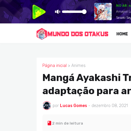
HOME
Página inicial
Animes
ANIMES
Mangá Ayakashi Tr
adaptação para a
por
Lucas Gomes
-
dezembro 08, 2021
2 min de leitura