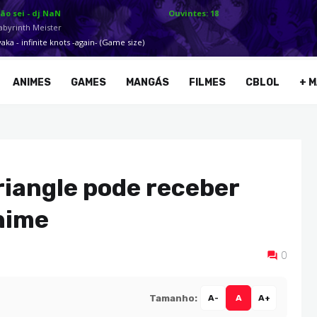
ANIMES
GAMES
MANGÁS
FILMES
CBLOL
+ M
iangle pode receber
nime
0
Tamanho:
A-
A
A+