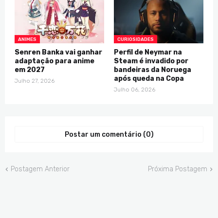
ANIMES
CURIOSIDADES
Senren Banka vai ganhar
Perfil de Neymar na
adaptação para anime
Steam é invadido por
em 2027
bandeiras da Noruega
após queda na Copa
Julho 27, 2026
Julho 06, 2026
Postar um comentário (0)
Postagem Anterior
Próxima Postagem