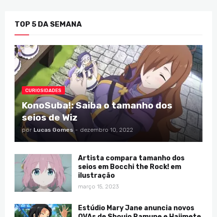
TOP 5 DA SEMANA
CURIOSIDADES
KonoSuba!: Saiba o tamanho dos
seios de Wiz
por
Lucas Gomes
-
dezembro 10, 2022
Artista compara tamanho dos
seios em Bocchi the Rock! em
ilustração
março 15, 2023
Estúdio Mary Jane anuncia novos
OVAs de Shoujo Ramune e Hajimete