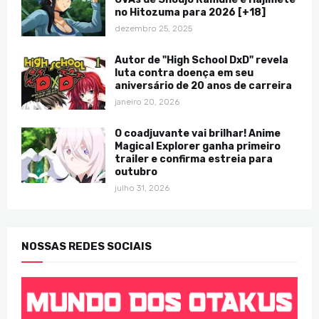
no Hitozuma para 2026 [+18]
dezembro 25, 2025
Autor de "High School DxD" revela
luta contra doença em seu
aniversário de 20 anos de carreira
janeiro 20, 2026
O coadjuvante vai brilhar! Anime
Magical Explorer ganha primeiro
trailer e confirma estreia para
outubro
julho 31, 2026
NOSSAS REDES SOCIAIS