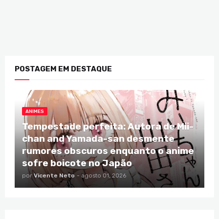
POSTAGEM EM DESTAQUE
ANIMES
Tempestade perfeita: Autora de Mii-
chan and Yamada-san desmente
rumores obscuros enquanto o anime
sofre boicote no Japão
por
Vicente Neto
-
agosto 01, 2026