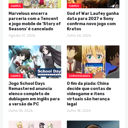
GAMES
GAMES
Marvelous encerra
God of War Laufey ganha
parceria com a Tencent
data para 2027 e Sony
e jogo mobile de 'Story of
confirma novo jogo com
Seasons' é cancelado
Kratos
Agosto 01, 2026
Julho 26, 2026
GAMES
CURIOSIDADES
Jogo School Days
O fim da piada: China
Remastered anuncia
decide que contas de
elenco completo de
videogame e itens
dublagem em inglês para
virtuais são herança
a versão de PC
legal
Julho 05, 2026
Julho 18, 2026