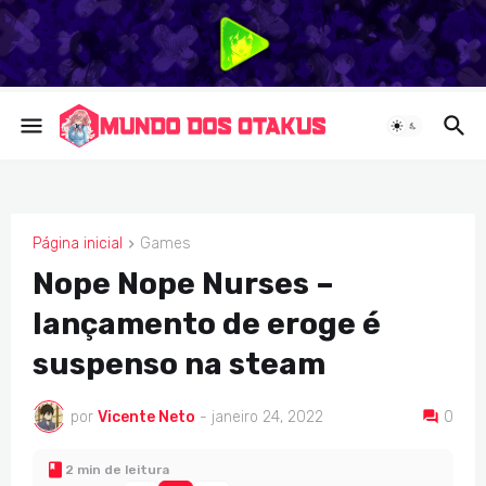
Página inicial
Games
GAMES
Nope Nope Nurses –
lançamento de eroge é
suspenso na steam
por
Vicente Neto
-
janeiro 24, 2022
0
2 min de leitura